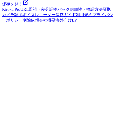
保存を開く
Kiroku Pro
URL監視・差分
証拠パック
信頼性・検証方法
証拠
カメラ
証拠ボイスレコーダー
保存ガイド
利用規約
プライバシ
ーポリシー
削除依頼
会社概要
海外向けLP