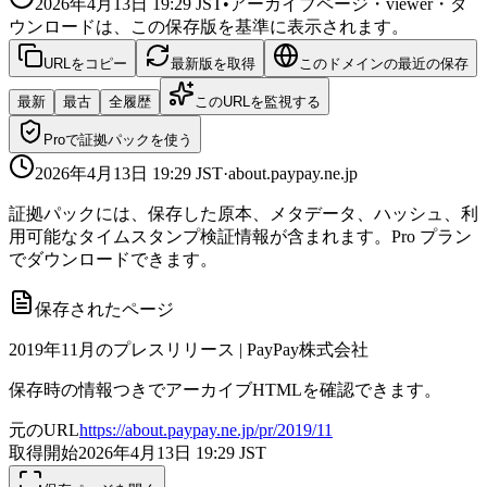
2026年4月13日 19:29
JST
•
アーカイブページ・viewer・ダ
ウンロードは、この保存版を基準に表示されます。
URLをコピー
最新版を取得
このドメインの最近の保存
最新
最古
全履歴
このURLを監視する
Proで証拠パックを使う
2026年4月13日 19:29
JST
·
about.paypay.ne.jp
証拠パックには、保存した原本、メタデータ、ハッシュ、利
用可能なタイムスタンプ検証情報が含まれます。Pro プラン
でダウンロードできます。
保存されたページ
2019年11月のプレスリリース | PayPay株式会社
保存時の情報つきでアーカイブHTMLを確認できます。
元のURL
https://about.paypay.ne.jp/pr/2019/11
取得開始
2026年4月13日 19:29
JST