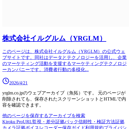
株式会社イルグルム（YRGLM）
このページは、株式会社イルグルム（YRGLM）の公式ウェ
ブサイトです。同社はデータとテクノロジーを活用し、企業
のマーケティング活動を支援するマーケティングテクノロジ
ーカンパニーです。消費者行動の多様化
...
2026/4/21
yrglm.co.jp
のウェブアーカイブ（魚拓）です。
元のページが
削除されても、保存されたスクリーンショットとHTMLで内
容を確認できます。
他のページを保存する
アーカイブを検索
Kiroku Pro
URL監視・差分
証拠パック
信頼性・検証方法
証拠
カメラ
証拠ボイスレコーダー
保存ガイド
利用規約
プライバシ