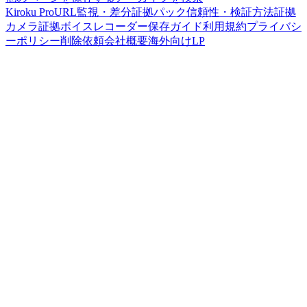
Kiroku Pro
URL監視・差分
証拠パック
信頼性・検証方法
証拠
カメラ
証拠ボイスレコーダー
保存ガイド
利用規約
プライバシ
ーポリシー
削除依頼
会社概要
海外向けLP