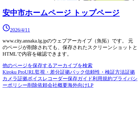
安中市ホームページ トップページ
2026/4/11
www.city.annaka.lg.jp
のウェブアーカイブ（魚拓）です。
元
のページが削除されても、保存されたスクリーンショットと
HTMLで内容を確認できます。
他のページを保存する
アーカイブを検索
Kiroku Pro
URL監視・差分
証拠パック
信頼性・検証方法
証拠
カメラ
証拠ボイスレコーダー
保存ガイド
利用規約
プライバシ
ーポリシー
削除依頼
会社概要
海外向けLP