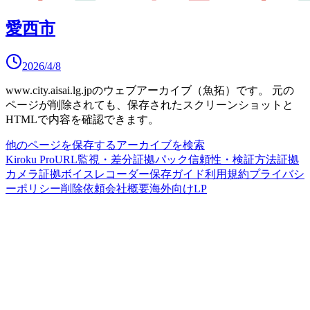
愛西市
2026/4/8
www.city.aisai.lg.jp
のウェブアーカイブ（魚拓）です。
元の
ページが削除されても、保存されたスクリーンショットと
HTMLで内容を確認できます。
他のページを保存する
アーカイブを検索
Kiroku Pro
URL監視・差分
証拠パック
信頼性・検証方法
証拠
カメラ
証拠ボイスレコーダー
保存ガイド
利用規約
プライバシ
ーポリシー
削除依頼
会社概要
海外向けLP