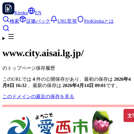
Kiroku
EN
検索
証拠パック
URL監視
Pro
Kirokuとは
www.city.aisai.lg.jp
/
のトップページ保存履歴
このURLでは
4
件の公開保存があり、最初の保存は
2026年4
月8日 16:32
、最新の保存は
2026年4月14日 09:01
です。
このドメインの最近の保存を見る