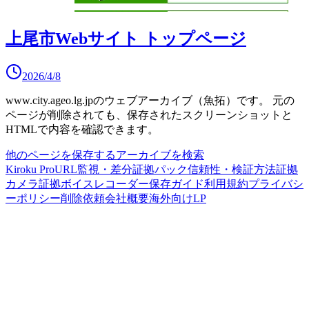
上尾市Webサイト トップページ
2026/4/8
www.city.ageo.lg.jp
のウェブアーカイブ（魚拓）です。
元の
ページが削除されても、保存されたスクリーンショットと
HTMLで内容を確認できます。
他のページを保存する
アーカイブを検索
Kiroku Pro
URL監視・差分
証拠パック
信頼性・検証方法
証拠
カメラ
証拠ボイスレコーダー
保存ガイド
利用規約
プライバシ
ーポリシー
削除依頼
会社概要
海外向けLP