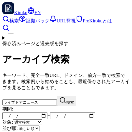
Kiroku
EN
検索
証拠パック
URL監視
Pro
Kirokuとは
保存済みページと過去版を探す
アーカイブ検索
キーワード、完全一致URL、ドメイン、前方一致で検索で
きます。検索例から始めることも、最近保存されたアーカイ
ブを見ることもできます。
検索
期間:
~
対象:
並び順: