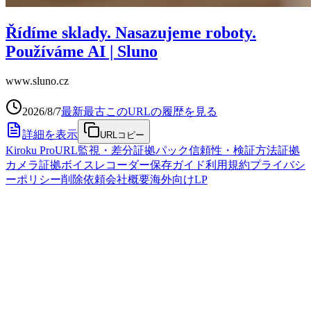
Řídíme sklady. Nasazujeme roboty.
Používáme AI | Sluno
www.sluno.cz
2026/8/7
最新
最古
このURLの履歴を見る
詳細を表示
URLコピー
Kiroku Pro
URL監視・差分
証拠パック
信頼性・検証方法
証拠
カメラ
証拠ボイスレコーダー
保存ガイド
利用規約
プライバシ
ーポリシー
削除依頼
会社概要
海外向けLP