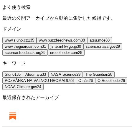
よく使う検索
最近の公開アーカイブから動的に集計した候補です。
ドメイン
www.sluno.cz
135
www.buzzfeednews.com
38
atsu.moe
33
www.theguardian.com
31
jsite.mhlw.go.jp
30
science.nasa.gov
29
science.feedback.org
29
orecolhedor.com
28
キーワード
Sluno
135
Atsumaru
33
NASA Science
29
The Guardian
28
POZVÁNKA NA VALNOU HROMADU
28
O nás
26
O Recolhedor
26
NOAA Climate.gov
24
最近保存されたアーカイブ