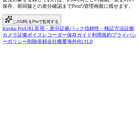
保存、前回版との差分確認までProの管理画面に残せます。
このURLをProで監視する
Kiroku Pro
URL監視・差分
証拠パック
信頼性・検証方法
証拠
カメラ
証拠ボイスレコーダー
保存ガイド
利用規約
プライバシ
ーポリシー
削除依頼
会社概要
海外向けLP