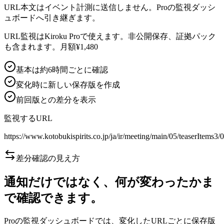
URL本文はイベント計測に送信しません。Proの監視ダッシ
ュボードへ引き継ぎます。
URL監視はKiroku Proで使えます。非公開保存、証拠パック
も含まれます。月額¥1,480
基本は約6時間ごとに確認
変化時に新しい保存版を作成
前回版との差分を表示
監視するURL
https://www.kotobukispirits.co.jp/ja/ir/meeting/main/05/teaserItems3/0
差分確認の見え方
通知だけではなく、何が変わったかま
で確認できます。
Proの監視ダッシュボードでは、変化したURLごとに保存版