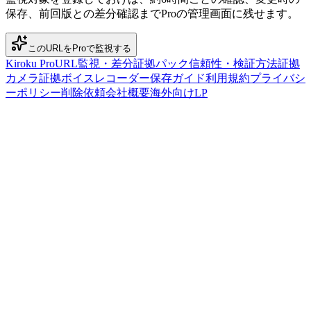
保存、前回版との差分確認までProの管理画面に残せます。
このURLをProで監視する
Kiroku Pro
URL監視・差分
証拠パック
信頼性・検証方法
証拠
カメラ
証拠ボイスレコーダー
保存ガイド
利用規約
プライバシ
ーポリシー
削除依頼
会社概要
海外向けLP