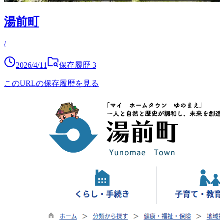
湯前町
/
2026/4/11
保存履歴
3
このURLの保存履歴を見る