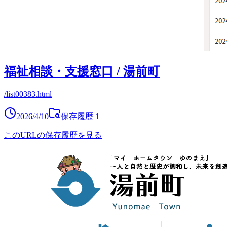
福祉相談・支援窓口 / 湯前町
/list00383.html
2026/4/10
保存履歴
1
このURLの保存履歴を見る