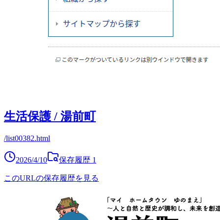
生活保護 / 湯前町
/list00382.html
2026/4/10
保存履歴
1
このURLの保存履歴を見る