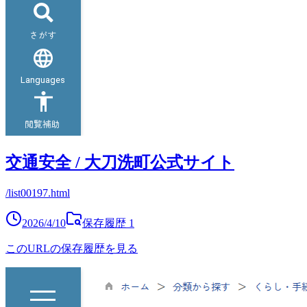
交通安全 / 大刀洗町公式サイト
/list00197.html
2026/4/10
保存履歴
1
このURLの保存履歴を見る