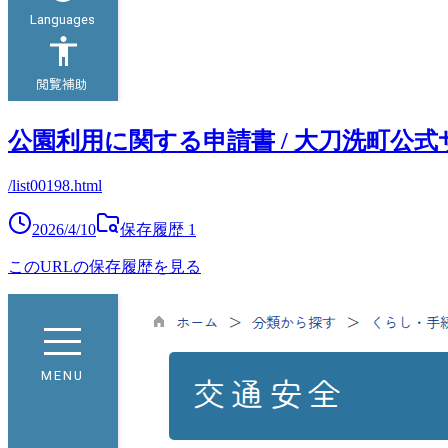
公園利用に関する申請書 / 大刀洗町公式
/list00198.html
2026/4/10
保存履歴
1
このURLの保存履歴を見る