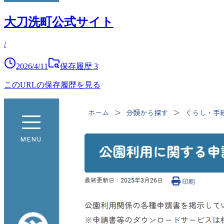
大刀洗町公式サイト
/
2026/4/11
保存履歴
3
このURLの保存履歴を見る