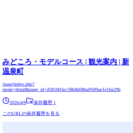
みどころ・モデルコース | 観光案内 | 新
温泉町
/page/index.php?
mode=detail&page_id=d581003ec58b8b08ba9509ae1e16a29b
2026/4/9
保存履歴
1
このURLの保存履歴を見る