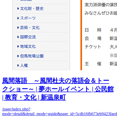
風間落語 ～風間杜夫の落語会＆トー
クショー～ | 夢ホールイベント | 公民館
| 教育・文化 | 新温泉町
/page/index.php?
mode=detail&detail_mode=guide&page_id=5cdb16fb673eb9423faed