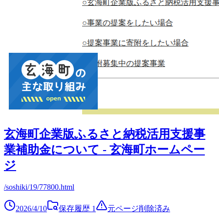
玄海町企業版ふるさと納税活用支援事
業補助金について - 玄海町ホームペー
ジ
/soshiki/19/77800.html
2026/4/10
保存履歴
1
元ページ削除済み