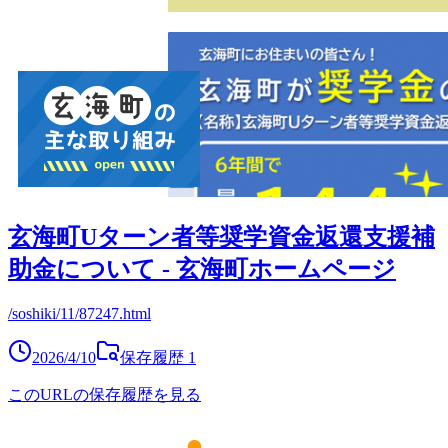
玄海町Uターン者等奨学資金返還支援補
助金について - 玄海町ホームページ
/soshiki/11/87247.html
2026/4/10
保存履歴
1
このURLの保存履歴を見る