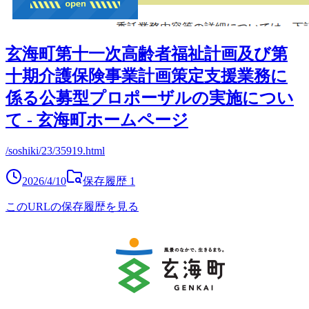
玄海町第十一次高齢者福祉計画及び第
十期介護保険事業計画策定支援業務に
係る公募型プロポーザルの実施につい
て - 玄海町ホームページ
/soshiki/23/35919.html
2026/4/10
保存履歴
1
このURLの保存履歴を見る