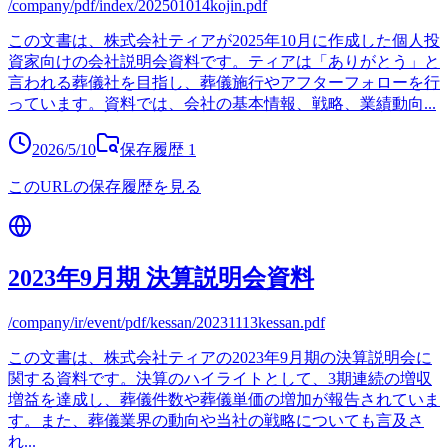
/company/pdf/index/202501014kojin.pdf
この文書は、株式会社ティアが2025年10月に作成した個人投
資家向けの会社説明会資料です。ティアは「ありがとう」と
言われる葬儀社を目指し、葬儀施行やアフターフォローを行
っています。資料では、会社の基本情報、戦略、業績動向
...
2026/5/10
保存履歴
1
このURLの保存履歴を見る
2023年9月期 決算説明会資料
/company/ir/event/pdf/kessan/20231113kessan.pdf
この文書は、株式会社ティアの2023年9月期の決算説明会に
関する資料です。決算のハイライトとして、3期連続の増収
増益を達成し、葬儀件数や葬儀単価の増加が報告されていま
す。また、葬儀業界の動向や当社の戦略についても言及さ
れ
...