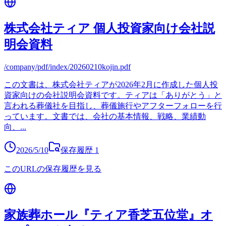
株式会社ティア 個人投資家向け会社説
明会資料
/company/pdf/index/20260210kojin.pdf
この文書は、株式会社ティアが2026年2月に作成した個人投
資家向けの会社説明会資料です。ティアは「ありがとう」と
言われる葬儀社を目指し、葬儀施行やアフターフォローを行
っています。文書では、会社の基本情報、戦略、業績動
向、
...
2026/5/10
保存履歴
1
このURLの保存履歴を見る
家族葬ホール『ティア香芝五位堂』オ