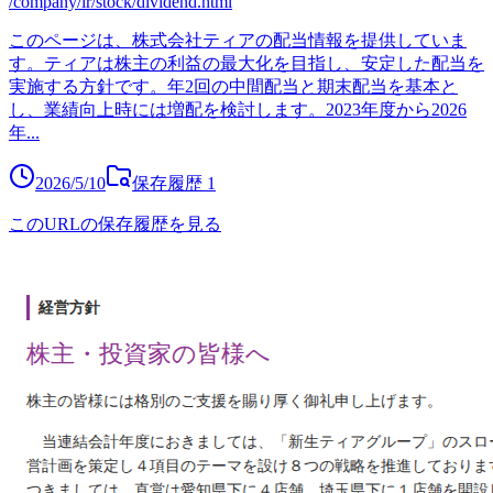
/company/ir/stock/dividend.html
このページは、株式会社ティアの配当情報を提供していま
す。ティアは株主の利益の最大化を目指し、安定した配当を
実施する方針です。年2回の中間配当と期末配当を基本と
し、業績向上時には増配を検討します。2023年度から2026
年
...
2026/5/10
保存履歴
1
このURLの保存履歴を見る