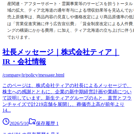
社長メッセージ｜株式会社ティア｜
IR・会社情報
/company/ir/policy/message.html
このページは、株式会社ティアの社長によるメッセージで、
株主への感謝とともに、企業の新中期経営計画や業績につい
て説明しています。新生ティアグループのもと、直営とフラ
ンチャイズで計219店舗を展開し、葬儀売上高が前年より
14
...
2026/5/10
保存履歴
1