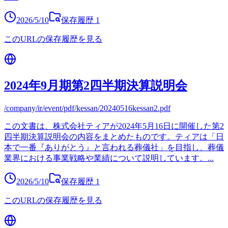
2026/5/10
保存履歴
1
このURLの保存履歴を見る
2024年9月期第2四半期決算説明会
/company/ir/event/pdf/kessan/20240516kessan2.pdf
この文書は、株式会社ティアが2024年5月16日に開催した第2
四半期決算説明会の内容をまとめたものです。ティアは「日
本で一番『ありがとう』と言われる葬儀社」を目指し、葬儀
業界における事業戦略や業績について説明しています。
...
2026/5/10
保存履歴
1
このURLの保存履歴を見る