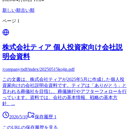
新しい順
古い順
ページ
1
株式会社ティア 個人投資家向け会社説
明会資料
/company/pdf/index/20250515kojin.pdf
この文書は、株式会社ティアが2025年5月に作成した個人投
資家向けの会社説明会資料です。ティアは「ありがとう」と
言われる葬儀社を目指し、葬儀施行やアフターフォローを行
っています。資料では、会社の基本情報、戦略の基本方
針、
...
2026/5/10
保存履歴
1
このURLの保存履歴を見る