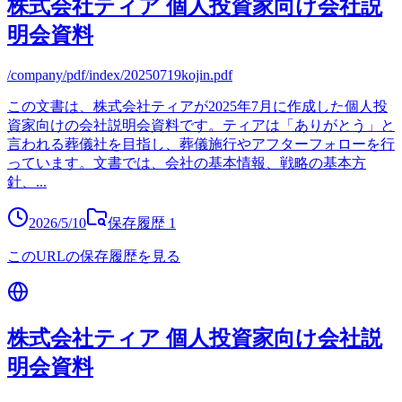
株式会社ティア 個人投資家向け会社説
明会資料
/company/pdf/index/20250719kojin.pdf
この文書は、株式会社ティアが2025年7月に作成した個人投
資家向けの会社説明会資料です。ティアは「ありがとう」と
言われる葬儀社を目指し、葬儀施行やアフターフォローを行
っています。文書では、会社の基本情報、戦略の基本方
針、
...
2026/5/10
保存履歴
1
このURLの保存履歴を見る
株式会社ティア 個人投資家向け会社説
明会資料