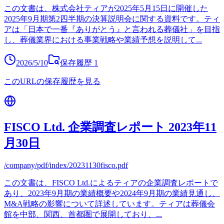
この文書は、株式会社ティアが2025年5月15日に開催した
2025年9月期第2四半期の決算説明会に関する資料です。ティ
アは「日本で一番『ありがとう』と言われる葬儀社」を目指
し、葬儀業界における事業戦略や業績予想を説明して
...
2026/5/10
保存履歴
1
このURLの保存履歴を見る
FISCO Ltd. 企業調査レポート 2023年11
月30日
/company/pdf/index/20231130fisco.pdf
この文書は、FISCO Ltd.によるティアの企業調査レポートで
あり、2023年9月期の業績概要や2024年9月期の業績見通し、
M&A戦略の影響について詳述しています。ティアは葬儀会
館を中部、関西、首都圏で展開しており、
...