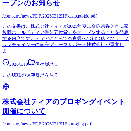
ープンのお知らせ
/company/news/PDF/20260312HPkasibagoido.pdf
この文書は、株式会社ティアが2026年夏に奈良県香芝市に家
族葬ホール『ティア香芝五位堂』をオープンすることを発表
する内容です。ティアにとって奈良県への初出店となり、フ
ランチャイジーの南海グリーフサポート株式会社が運営し
ま
...
2026/5/10
保存履歴
1
このURLの保存履歴を見る
株式会社ティアのプロギングイベント
開催について
/company/news/PDF/20260312HPpuroging.pdf