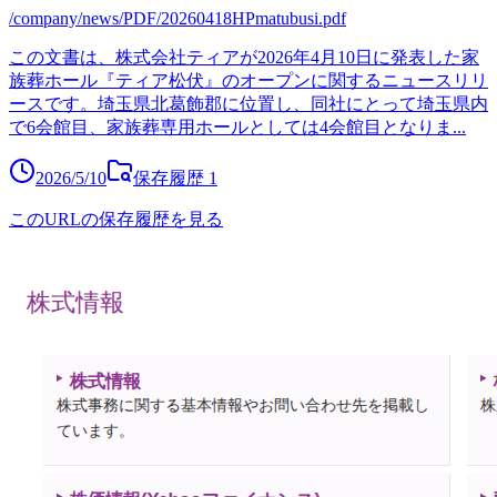
/company/news/PDF/20260418HPmatubusi.pdf
この文書は、株式会社ティアが2026年4月10日に発表した家
族葬ホール『ティア松伏』のオープンに関するニュースリリ
ースです。埼玉県北葛飾郡に位置し、同社にとって埼玉県内
で6会館目、家族葬専用ホールとしては4会館目となりま
...
2026/5/10
保存履歴
1
このURLの保存履歴を見る