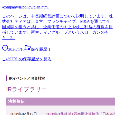
/company/ir/policy/plan.html
このページは、中長期経営計画について説明しています。株
式会社ティアは、直営、フランチャイズ、M&Aを通じて全
国展開を狙うと共に、企業価値の向上や株主利益の確保を目
指しています。新生ティアグループというスローガンのも
と、2
...
2026/5/10
保存履歴
1
このURLの保存履歴を見る