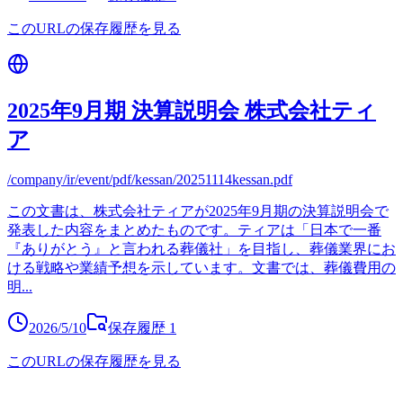
このURLの保存履歴を見る
2025年9月期 決算説明会 株式会社ティ
ア
/company/ir/event/pdf/kessan/20251114kessan.pdf
この文書は、株式会社ティアが2025年9月期の決算説明会で
発表した内容をまとめたものです。ティアは「日本で一番
『ありがとう』と言われる葬儀社」を目指し、葬儀業界にお
ける戦略や業績予想を示しています。文書では、葬儀費用の
明
...
2026/5/10
保存履歴
1
このURLの保存履歴を見る