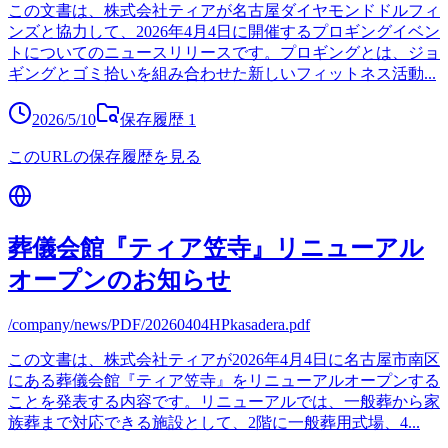
この文書は、株式会社ティアが名古屋ダイヤモンドドルフィ
ンズと協力して、2026年4月4日に開催するプロギングイベン
トについてのニュースリリースです。プロギングとは、ジョ
ギングとゴミ拾いを組み合わせた新しいフィットネス活動
...
2026/5/10
保存履歴
1
このURLの保存履歴を見る
葬儀会館『ティア笠寺』リニューアル
オープンのお知らせ
/company/news/PDF/20260404HPkasadera.pdf
この文書は、株式会社ティアが2026年4月4日に名古屋市南区
にある葬儀会館『ティア笠寺』をリニューアルオープンする
ことを発表する内容です。リニューアルでは、一般葬から家
族葬まで対応できる施設として、2階に一般葬用式場、4
...