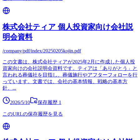
株式会社ティア 個人投資家向け会社説
明会資料
/company/pdf/index/20250205kojin.pdf
この文書は、株式会社ティアが2025年2月に作成した個人投
資家向けの会社説明会資料です。ティアは「ありがとう」と
言われる葬儀社を目指し、葬儀施行やアフターフォローを行
っています。文書では、会社の基本情報、戦略の基本方
針、
...
2026/5/10
保存履歴
1
このURLの保存履歴を見る