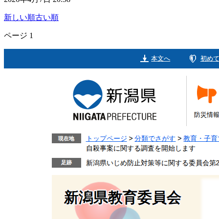
新しい順
古い順
ページ
1