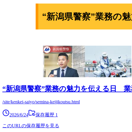
“新潟県警察”業務の魅力を伝える日 業
/site/kenkei-saiyo/semina-keijikoutsu.html
2026/6/24
保存履歴
1
このURLの保存履歴を見る