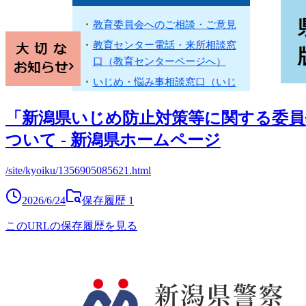
「新潟県いじめ防止対策等に関する委員
ついて - 新潟県ホームページ
/site/kyoiku/1356905085621.html
2026/6/24
保存履歴
1
このURLの保存履歴を見る