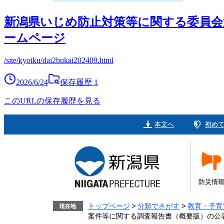
新潟県いじめ防止対策等に関する委員会
ームページ
/site/kyoiku/dai2bukai202409.html
2026/6/24
保存履歴
1
このURLの保存履歴を見る