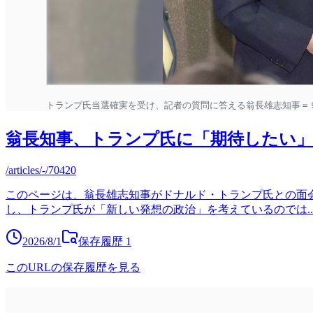
翁長知事、トランプ氏に「期待したい」 
/articles/-/70420
このページは、翁長雄志知事がドナルド・トランプ氏との面
し、トランプ氏が「新しい発想の政治」を考えているのでは
..
2026/8/1
保存履歴
1
このURLの保存履歴を見る