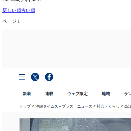
新しい順
古い順
ページ
1