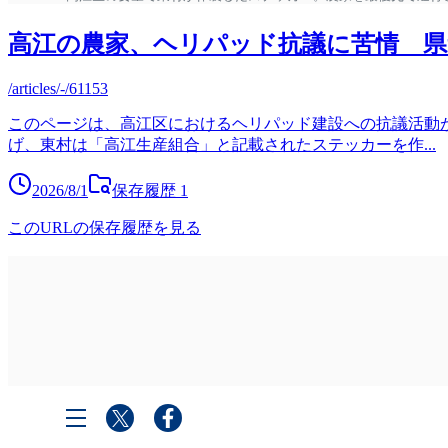
高江の農家、ヘリパッド抗議に苦情 県道
/articles/-/61153
このページは、高江区におけるヘリパッド建設への抗議活動
げ、東村は「高江生産組合」と記載されたステッカーを作
...
2026/8/1
保存履歴
1
このURLの保存履歴を見る