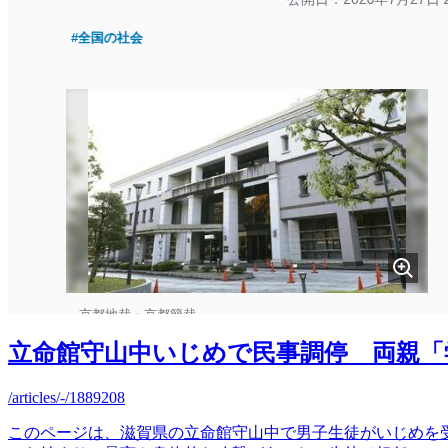
立命館守山中いじめで民事調停 両親「学
/articles/-/1889208
このページは、滋賀県の立命館守山中で男子生徒がいじめを受