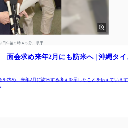
面会求め来年2月にも訪米へ | 沖縄タ
会を求め、来年2月に訪米する考えを示したことを伝えていま
.