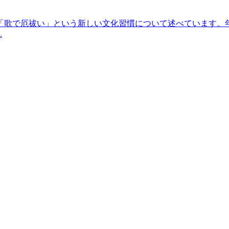
「歌で厄祓い」という新しい文化習慣について述べています。
.