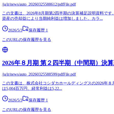
/ja/ir/news/auto_20260325588612/pdfFile.pdf
この文書は、2026年8月期第2四半期の決算補足説明資料
資産の売却益により当期純利益は増加しました。カラ
...
2026/5/3
保存履歴
1
このURLの保存履歴を見る
2026年８月期 第２四半期（中間期）決
/ja/ir/news/auto_20260325588599/pdfFile.pdf
この文書は、株式会社コシダカホールディングスの2026年８月
は5,004百万円、経常利益は5,22
...
2026/5/3
保存履歴
1
このURLの保存履歴を見る