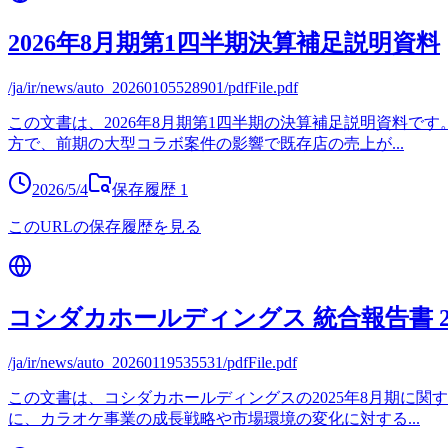
2026年8月期第1四半期決算補足説明資料
/ja/ir/news/auto_20260105528901/pdfFile.pdf
この文書は、2026年8月期第1四半期の決算補足説明資料
方で、前期の大型コラボ案件の影響で既存店の売上が
...
2026/5/4
保存履歴
1
このURLの保存履歴を見る
コシダカホールディングス 統合報告書 20
/ja/ir/news/auto_20260119535531/pdfFile.pdf
この文書は、コシダカホールディングスの2025年8月期に
に、カラオケ事業の成長戦略や市場環境の変化に対する
...