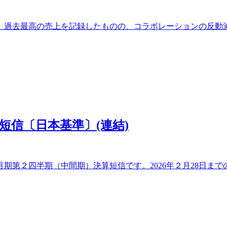
です。過去最高の売上を記録したものの、コラボレーションの反
算短信〔日本基準〕(連結)
期第２四半期（中間期）決算短信です。2026年２月28日までの