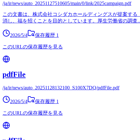
/ja/ir/news/auto_20251127510605/main/0/link/2025campaign.pdf
この文書は、株式会社コシダカホールディングスが提案する
消し、福を招くことを目的としています。厚生労働省の調査
..
2026/5/4
保存履歴
1
このURLの保存履歴を見る
pdfFile
/ja/ir/news/auto_20251128132100_S100X7DQ/pdfFile.pdf
2026/5/4
保存履歴
1
このURLの保存履歴を見る