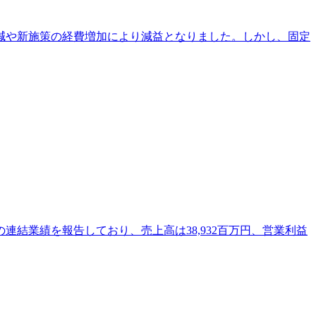
動減や新施策の経費増加により減益となりました。しかし、固定
連結業績を報告しており、売上高は38,932百万円、営業利益