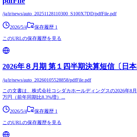
pdfFile
/ja/ir/news/auto_20251128110300_S100X7DD/pdfFile.pdf
2026/5/4
保存履歴
1
このURLの保存履歴を見る
2026年８月期 第１四半期決算短信〔日本
/ja/ir/news/auto_20260105528858/pdfFile.pdf
この文書は、株式会社コシダカホールディングスの2026年8月期
万円（前年同期比8.3%増）
...
2026/5/4
保存履歴
1
このURLの保存履歴を見る