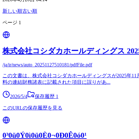
新しい順
古い順
ページ
1
株式会社コシダカホールディングス 20
/ja/ir/news/auto_20251127510181/pdfFile.pdf
この文書は、株式会社コシダカホールディングスが2025年1
料の連結財務諸表に記載された項目に誤りがあ
...
2026/5/4
保存履歴
1
このURLの保存履歴を見る
0³0ü0Ý0ì0ü0È0¬0Ð0Ê0ó0¹