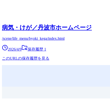
病気・けが／丹波市ホームページ
/scene/life_menu/byoki_kega/index.html
2026/4/9
保存履歴
1
このURLの保存履歴を見る