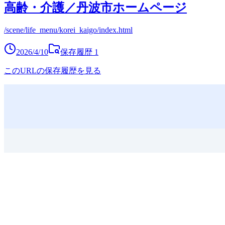
高齢・介護／丹波市ホームページ
/scene/life_menu/korei_kaigo/index.html
2026/4/10
保存履歴
1
このURLの保存履歴を見る