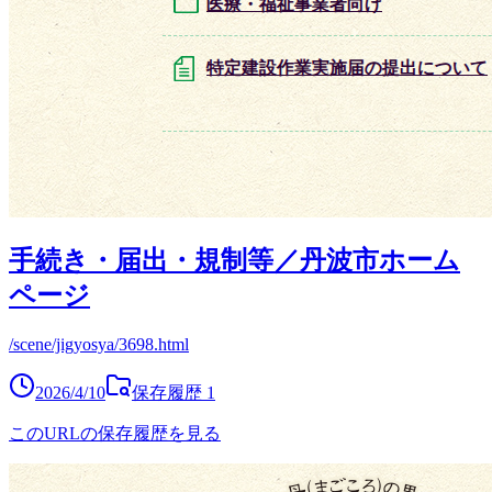
手続き・届出・規制等／丹波市ホーム
ページ
/scene/jigyosya/3698.html
2026/4/10
保存履歴
1
このURLの保存履歴を見る