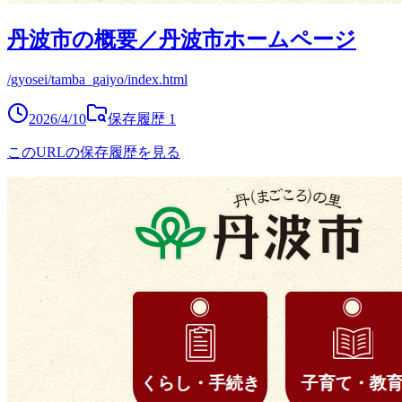
丹波市の概要／丹波市ホームページ
/gyosei/tamba_gaiyo/index.html
2026/4/10
保存履歴
1
このURLの保存履歴を見る