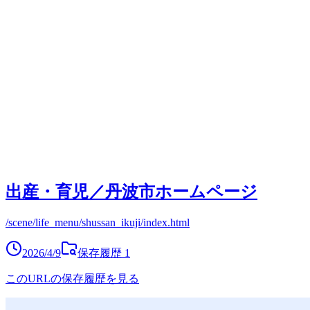
出産・育児／丹波市ホームページ
/scene/life_menu/shussan_ikuji/index.html
2026/4/9
保存履歴
1
このURLの保存履歴を見る