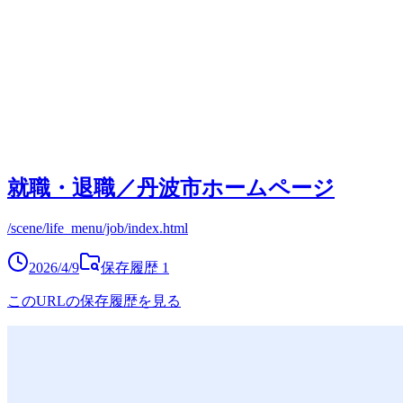
就職・退職／丹波市ホームページ
/scene/life_menu/job/index.html
2026/4/9
保存履歴
1
このURLの保存履歴を見る