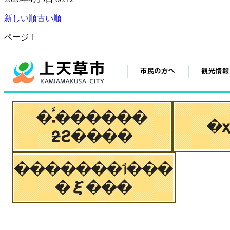
新しい順
古い順
ページ
1