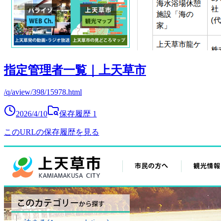
指定管理者一覧｜上天草市
/q/aview/398/15978.html
2026/4/10
保存履歴
1
このURLの保存履歴を見る