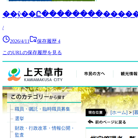
��ŷ��Ը��������֥����
/
2026/4/11
保存履歴
4
このURLの保存履歴を見る