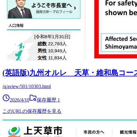
(英語版)九州オルレ 天草・維和島コー
/q/aview/501/10303.html
2026/4/10
保存履歴
1
このURLの保存履歴を見る