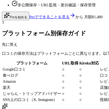
非公開保存・URL監視・差分確認・保存管理
Proでできることを見る
から
月額¥1,480
Proを始める
3
プラットフォーム別保存ガイド
先に答え
口コミの保存方法はプラットフォームごとに異なります。以
プラットフォーム
URL取得
Kiroku対応
Google口コミ
○
○
レビ
食べログ
○
○
口コ
Amazon
○
○
レビ
楽天
○
○
店舗
じゃらん・トリップアドバイザー
○
○
レビ
SNS上の口コミ（X, Instagram）
○
○
投稿