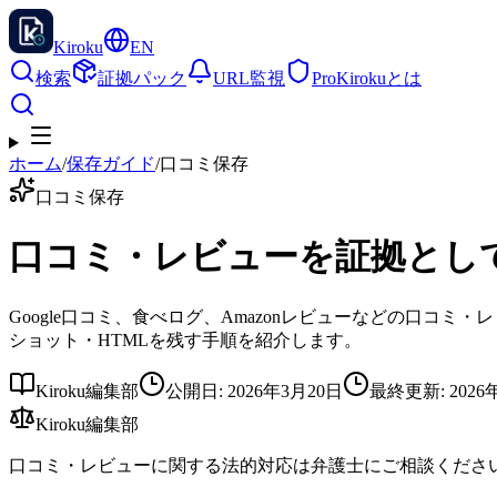
Kiroku
EN
検索
証拠パック
URL監視
Pro
Kirokuとは
ホーム
/
保存ガイド
/
口コミ保存
口コミ保存
口コミ・レビューを証拠として保
Google口コミ、食べログ、Amazonレビューなどの口
ショット・HTMLを残す手順を紹介します。
Kiroku編集部
公開日
:
2026年3月20日
最終更新
:
2026
Kiroku編集部
口コミ・レビューに関する法的対応は弁護士にご相談くださ