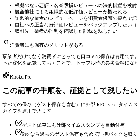
根拠のない悪評・名誉毀損レビューへの法的措置を検討
競合他社による組織的な低評価レビューが疑われる
詐欺的な業者のレビューページを消費者保護の観点で記
自社への正当な好評価レビューをバックアップしたい（
取引先・業者の評判を確認した記録を残したい
消費者にも保存のメリットがある
事業者だけでなく消費者にとっても口コミの保存は有用です
った変化を記録しておくことで、トラブル時の参考資料にな
Kiroku Pro
この記事の手順を、証拠として残した
すべての保存（ゲスト保存も含む）に外部 RFC 3161 タイ
カイブを運用できます。
ゲスト保存にも外部タイムスタンプを自動付与
Pro なら過去のゲスト保存も含めて証拠パックを取