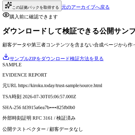
元のアーカイブへ戻る
この証拠パックを取得する
購入前に確認できます
ダウンロードして検証できる公開サン
顧客データや第三者コンテンツを含まない合成ページから作った実物
サンプルZIPをダウンロード
検証方法を見る
SAMPLE
EVIDENCE REPORT
元URL
https://kiroku.today/trust-sample/source.html
TSA時刻
2026-07-30T05:06:57.000Z
SHA-256
fd3915a6ea7b
••••
825fb0b0
外部時刻証明 RFC 3161 / 検証済み
公開テストベクター / 顧客データなし