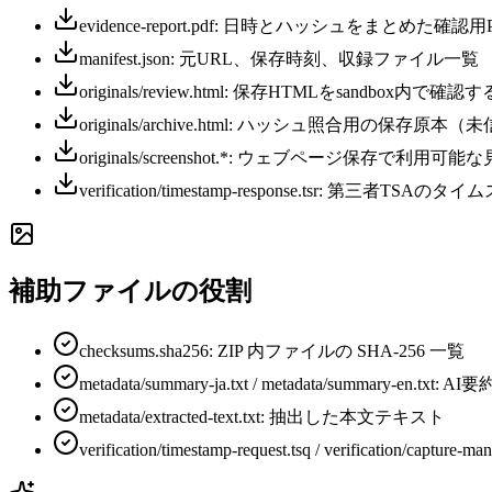
evidence-report.pdf: 日時とハッシュをまとめた確認用
manifest.json: 元URL、保存時刻、収録ファイル一覧
originals/review.html: 保存HTMLをsandbox
originals/archive.html: ハッシュ照合用の保
originals/screenshot.*: ウェブページ保存で利用
verification/timestamp-response.tsr: 第三者TS
補助ファイルの役割
checksums.sha256: ZIP 内ファイルの SHA-256 一覧
metadata/summary-ja.txt / metadata/summary-en.txt: AI要
metadata/extracted-text.txt: 抽出した本文テキスト
verification/timestamp-request.tsq / verification/cap