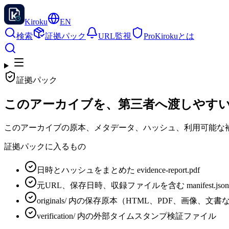
Kiroku
EN
検索
証拠パック
URL監視
Pro
Kirokuとは
証拠パック
このアーカイブを、第三者へ渡しやすい
このアーカイブの原本、メタデータ、ハッシュ、利用可能な補
証拠パックに入るもの
日時とハッシュをまとめた evidence-report.pdf
元URL、保存日時、収録ファイルを含む manifest.json
originals/ 内の保存原本（HTML、PDF、画像、文書
verification/ 内の外部タイムスタンプ検証ファイル