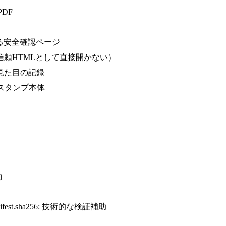
PDF
内で確認する安全確認ページ
存原本（未信頼HTMLとして直接開かない）
可能な見た目の記録
Aのタイムスタンプ本体
約
ture-manifest.sha256: 技術的な検証補助