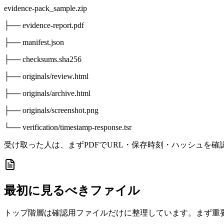
evidence-pack_sample.zip
├── evidence-report.pdf
├── manifest.json
├── checksums.sha256
├── originals/review.html
├── originals/archive.html
├── originals/screenshot.png
└── verification/timestamp-response.tsr
受け取った人は、まずPDFでURL・保存時刻・ハッシュを
最初に見るべきファイル
トップ階層は確認用ファイルだけに整理しています。まず重