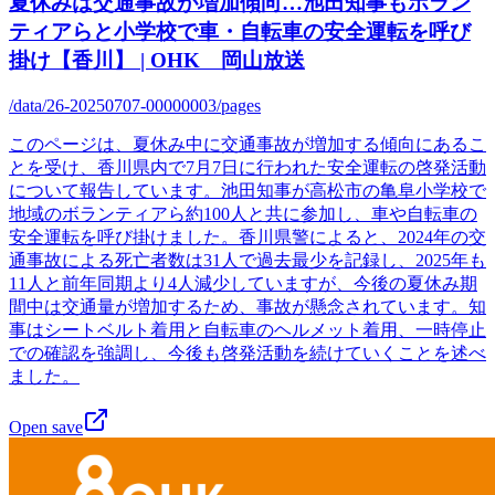
夏休みは交通事故が増加傾向…池田知事もボラン
ティアらと小学校で車・自転車の安全運転を呼び
掛け【香川】 | OHK 岡山放送
/data/26-20250707-00000003/pages
このページは、夏休み中に交通事故が増加する傾向にあるこ
とを受け、香川県内で7月7日に行われた安全運転の啓発活動
について報告しています。池田知事が高松市の亀阜小学校で
地域のボランティアら約100人と共に参加し、車や自転車の
安全運転を呼び掛けました。香川県警によると、2024年の交
通事故による死亡者数は31人で過去最少を記録し、2025年も
11人と前年同期より4人減少していますが、今後の夏休み期
間中は交通量が増加するため、事故が懸念されています。知
事はシートベルト着用と自転車のヘルメット着用、一時停止
での確認を強調し、今後も啓発活動を続けていくことを述べ
ました。
Open save