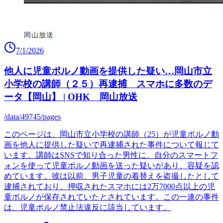
7/1/2026
他人に児童ポルノ動画を提供した疑い…岡山市立
小学校の講師（２５）再逮捕 スマホに多数のデ
ータ【岡山】 | OHK 岡山放送
/data/49745/pages
このページは、岡山市立小学校の講師（25）が児童ポルノ動
画を他人に提供した疑いで再逮捕された事件について報じて
います。講師はSNSで知り合った男性に、自分のスマートフ
ォンを使って児童ポルノ動画を送った疑いがあり、容疑を認
めています。彼は以前、男子児童の着替えを盗撮したとして
逮捕されており、押収されたスマホには2万7000点以上の児
童ポルノが保存されていたとされています。この一連の事件
は、児童ポルノ禁止法違反に該当しています。