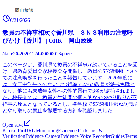
6/21/2026
教員の不祥事相次ぐ香川県 ＳＮＳ利用の注意呼
びかけ【香川】 | OHK 岡山放送
/data/26-20201124-00000013/pages
このページは、香川県で教員の不祥事が続いていることを受
け、県教育委員会が校長会を開催し、教員のSNS利用につい
ての注意喚起を行ったことを報告しています。2020年度に
は、女子中学生へのわいせつ行為で2名の教員が懲戒免職と
なり、他にも未成年女性への性的暴行で3名が逮捕されまし
た。校長会では、教員と生徒間の個人的なSNSやり取りが不
祥事の原因となっているとし、各学校でSNS利用状況の把握
とやり取りの禁止を徹底する方針を確認しました。
Open save
Kiroku Pro
URL Monitoring
Evidence Pack
Trust &
Verification
Evidence Camera
Evidence Voice Recorder
Guides
Terms