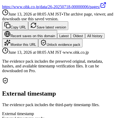
https://www.ohk.co.jp/data/26-20250718-00000006/pages/
June 13, 2026 at 08:05 AM
JST
•
The archive page, viewer, and
downloads use this saved version.
Copy URL
Save latest version
Recent saves on this domain
Latest
Oldest
All history
Monitor this URL
Unlock evidence pack
June 13, 2026 at 08:05 AM
JST
·
www.ohk.co.jp
The evidence pack includes the preserved original, metadata,
hashes, and available timestamp verification files. It can be
downloaded on Pro.
External timestamp
The evidence pack includes the third-party timestamp files.
External timestamp