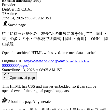
External timestamp ready
Provider
DigiCert RFC3161
TSA time
June 14, 2026 at 06:45 AM JST
Saved page
待ちに待った夏休み 校長”水の事故に気を付けて” 岡山・
香川の多くの小・中学校で終業式【岡山・香川】 | OHK 岡
山放送
Open the archived HTML with saved-time metadata attached.
Original URL
https://www.ohk.co.jp/data/26-20250718-
00000006/pages/
Started
June 13, 2026 at 08:05 AM
JST
Open saved page
This HTML has CSS and images embedded, so it can still be
opened even if the original page disappears.
About this page
AI generated