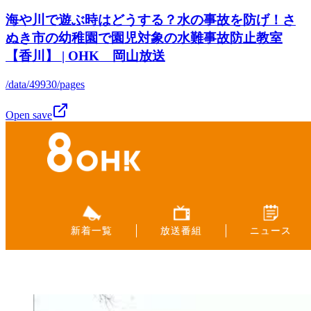
海や川で遊ぶ時はどうする？水の事故を防げ！さ
ぬき市の幼稚園で園児対象の水難事故防止教室
【香川】 | OHK 岡山放送
/data/49930/pages
Open save