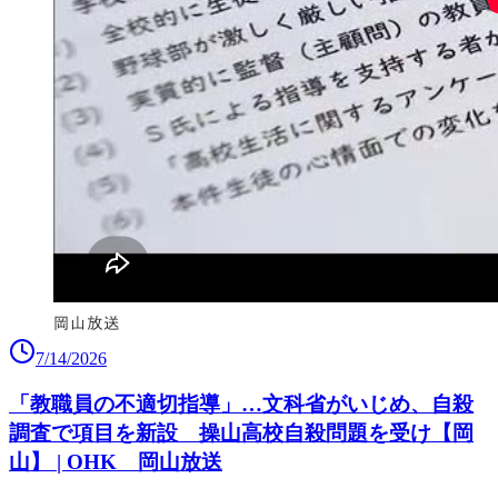
7/14/2026
「教職員の不適切指導」…文科省がいじめ、自殺
調査で項目を新設 操山高校自殺問題を受け【岡
山】 | OHK 岡山放送