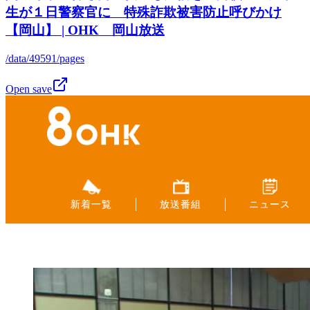
生が１日警察官に 特殊詐欺被害防止呼びかけ
【岡山】 | OHK 岡山放送
/data/49591/pages
Open save