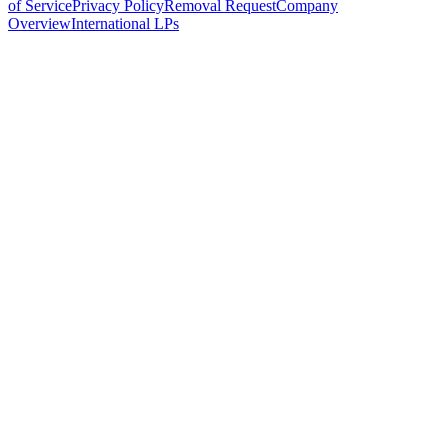
of Service
Privacy Policy
Removal Request
Company
Overview
International LPs