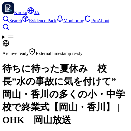
Kiroku
JA
Search
Evidence Pack
Monitoring
Pro
About
Archive ready
External timestamp ready
待ちに待った夏休み 校
長”水の事故に気を付けて”
岡山・香川の多くの小・中学
校で終業式【岡山・香川】 |
OHK 岡山放送