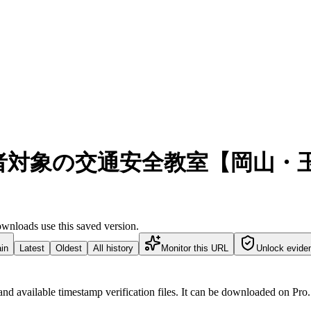
対象の交通安全教室【岡山・玉野
wnloads use this saved version.
in
Latest
Oldest
All history
Monitor this URL
Unlock evide
and available timestamp verification files. It can be downloaded on Pro.