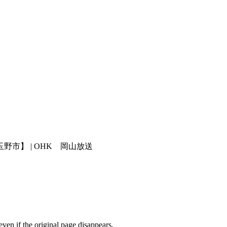
市】 | OHK 岡山放送
en if the original page disappears.