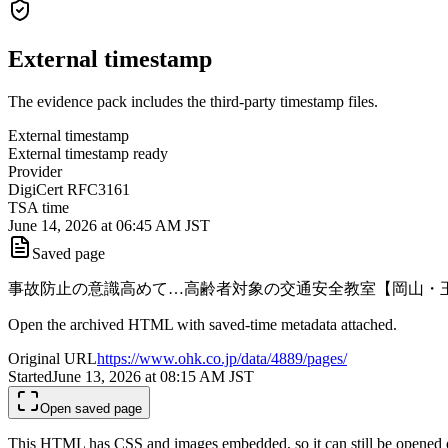
External timestamp
The evidence pack includes the third-party timestamp files.
External timestamp
External timestamp ready
Provider
DigiCert RFC3161
TSA time
June 14, 2026 at 06:45 AM JST
Saved page
事故防止の意識高めて…高齢者対象の交通安全教室【岡山・玉野
Open the archived HTML with saved-time metadata attached.
Original URL
https://www.ohk.co.jp/data/4889/pages/
Started
June 13, 2026 at 08:15 AM
JST
Open saved page
This HTML has CSS and images embedded, so it can still be opened ev