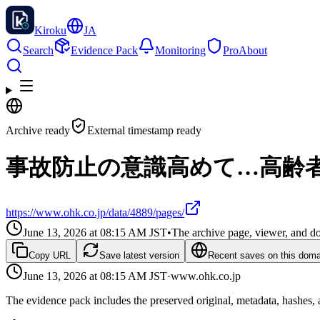
Kiroku
JA
Search
Evidence Pack
Monitoring
Pro
About
Archive ready
External timestamp ready
事故防止の意識高めて…高齢者
https://www.ohk.co.jp/data/4889/pages/
June 13, 2026 at 08:15 AM
JST
•
The archive page, viewer, and do
Copy URL
Save latest version
Recent saves on this doma
June 13, 2026 at 08:15 AM
JST
·
www.ohk.co.jp
The evidence pack includes the preserved original, metadata, hashes, 