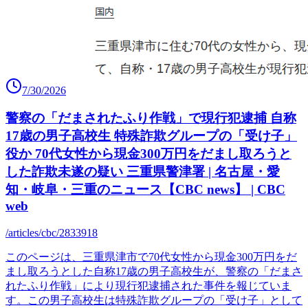
7/30/2026
警察の「だまされたふり作戦」で現行犯逮捕 自称
17歳の男子高校生 特殊詐欺グループの「受け子」
役か 70代女性から現金300万円をだまし取ろうと
した詐欺未遂の疑い 三重県警津署 | 名古屋・愛
知・岐阜・三重のニュース【CBC news】 | CBC
web
/articles/cbc/2833918
このページは、三重県津市で70代女性から現金300万円をだ
まし取ろうとした自称17歳の男子高校生が、警察の「だまさ
れたふり作戦」により現行犯逮捕された事件を報じていま
す。この男子高校生は特殊詐欺グループの「受け子」として