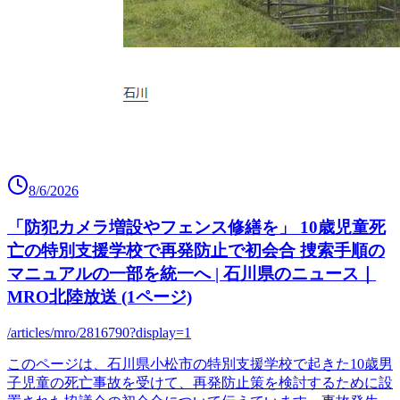
8/6/2026
「防犯カメラ増設やフェンス修繕を」 10歳児童死
亡の特別支援学校で再発防止で初会合 捜索手順の
マニュアルの一部を統一へ | 石川県のニュース｜
MRO北陸放送 (1ページ)
/articles/mro/2816790?display=1
このページは、石川県小松市の特別支援学校で起きた10歳男
子児童の死亡事故を受けて、再発防止策を検討するために設