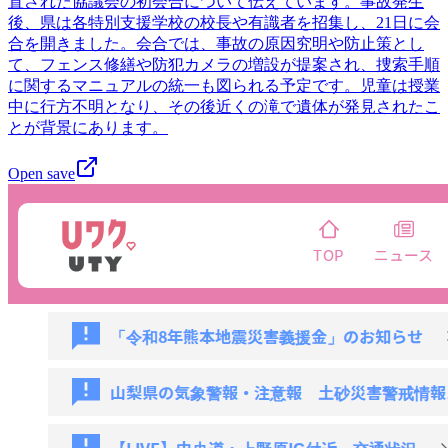
置された協議会の初会合について伝えています。事故発生
後、県は各特別支援学校の校長や有識者を招集し、21日に会
合を開きました。会合では、事故の原因究明や防止策とし
て、フェンス修繕や防犯カメラの増設が提案され、捜索手順
に関するマニュアルの統一も図られる予定です。児童は授業
中に行方不明となり、その後近くの滝で遺体が発見されたこ
とが背景にあります。
Open save