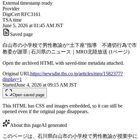
External timestamp ready
Provider
DigiCert RFC3161
TSA time
June 5, 2026 at 01:45 AM JST
Saved page
白山市の小学校で男性教諭が“土下座”指導 不適切行為で市
教委が謝罪 | 石川県のニュース｜MRO北陸放送 (1ページ)
Open the archived HTML with saved-time metadata attached.
Original URL
https://newsdig.tbs.co.jp/articles/mro/1582377?
display=1
Started
June 4, 2026 at 09:15 AM
JST
Open saved page
This HTML has CSS and images embedded, so it can still be
opened even if the original page disappears.
About this page
AI generated
このページは、石川県白山市の小学校で男性教諭が授業中に