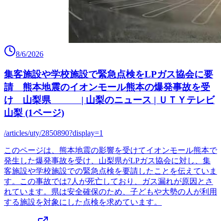
8/6/2026
集客施設や学校施設で緊急点検をLPガス協会に要
請 熊本地震のイオンモール熊本の爆発事故を受
け 山梨県 | 山梨のニュース | ＵＴＹテレビ
山梨 (1ページ)
/articles/uty/2850890?display=1
このページは、熊本地震の影響を受けてイオンモール熊本で
発生した爆発事故を受け、山梨県がLPガス協会に対し、集
客施設や学校施設での緊急点検を要請したことを伝えていま
す。この事故では7人が死亡しており、ガス漏れが原因とさ
れています。県は安全確保のため、子どもや大勢の人が利用
する施設を対象にした点検を求めています。