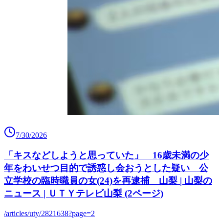
7/30/2026
「キスなどしようと思っていた」 16歳未満の少
年をわいせつ目的で誘惑し会おうとした疑い 公
立学校の臨時職員の女(24)を再逮捕 山梨 | 山梨の
ニュース | ＵＴＹテレビ山梨 (2ページ)
/articles/uty/2821638?page=2