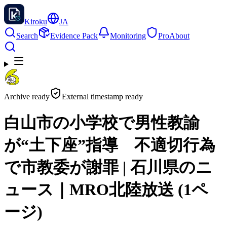
Kiroku
JA
Search
Evidence Pack
Monitoring
Pro
About
Archive ready
External timestamp ready
白山市の小学校で男性教諭
が“土下座”指導 不適切行為
で市教委が謝罪 | 石川県のニ
ュース｜MRO北陸放送 (1ペ
ージ)