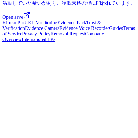
活動していた疑いがあり、詐欺未遂の罪に問われています。
Open save
Kiroku Pro
URL Monitoring
Evidence Pack
Trust &
Verification
Evidence Camera
Evidence Voice Recorder
Guides
Terms
of Service
Privacy Policy
Removal Request
Company
Overview
International LPs