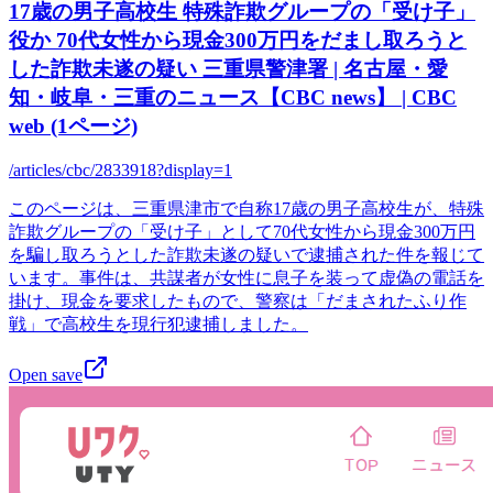
17歳の男子高校生 特殊詐欺グループの「受け子」
役か 70代女性から現金300万円をだまし取ろうと
した詐欺未遂の疑い 三重県警津署 | 名古屋・愛
知・岐阜・三重のニュース【CBC news】 | CBC
web (1ページ)
/articles/cbc/2833918?display=1
このページは、三重県津市で自称17歳の男子高校生が、特殊
詐欺グループの「受け子」として70代女性から現金300万円
を騙し取ろうとした詐欺未遂の疑いで逮捕された件を報じて
います。事件は、共謀者が女性に息子を装って虚偽の電話を
掛け、現金を要求したもので、警察は「だまされたふり作
戦」で高校生を現行犯逮捕しました。
Open save