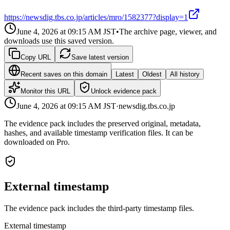
https://newsdig.tbs.co.jp/articles/mro/1582377?display=1
June 4, 2026 at 09:15 AM
JST
•
The archive page, viewer, and
downloads use this saved version.
Copy URL
Save latest version
Recent saves on this domain
Latest
Oldest
All history
Monitor this URL
Unlock evidence pack
June 4, 2026 at 09:15 AM
JST
·
newsdig.tbs.co.jp
The evidence pack includes the preserved original, metadata,
hashes, and available timestamp verification files. It can be
downloaded on Pro.
External timestamp
The evidence pack includes the third-party timestamp files.
External timestamp