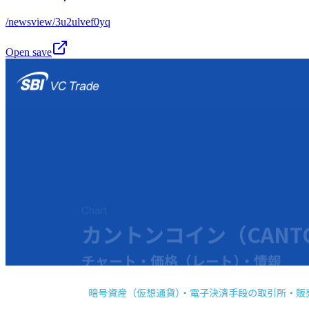
/newsview/3u2ulvef0yq
Open save