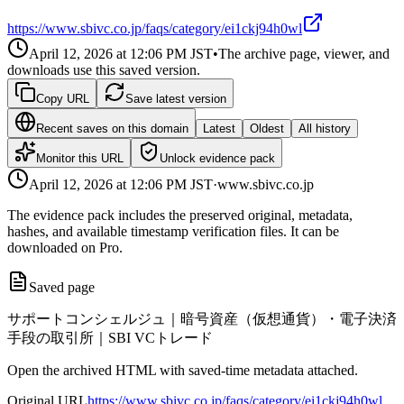
https://www.sbivc.co.jp/faqs/category/ei1ckj94h0wl
April 12, 2026 at 12:06 PM
JST
•
The archive page, viewer, and
downloads use this saved version.
Copy URL
Save latest version
Recent saves on this domain
Latest
Oldest
All history
Monitor this URL
Unlock evidence pack
April 12, 2026 at 12:06 PM
JST
·
www.sbivc.co.jp
The evidence pack includes the preserved original, metadata,
hashes, and available timestamp verification files. It can be
downloaded on Pro.
Saved page
サポートコンシェルジュ｜暗号資産（仮想通貨）・電子決済
手段の取引所｜SBI VCトレード
Open the archived HTML with saved-time metadata attached.
Original URL
https://www.sbivc.co.jp/faqs/category/ei1ckj94h0wl