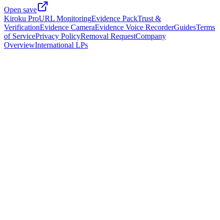
Open save
Kiroku Pro
URL Monitoring
Evidence Pack
Trust &
Verification
Evidence Camera
Evidence Voice Recorder
Guides
Terms
of Service
Privacy Policy
Removal Request
Company
Overview
International LPs