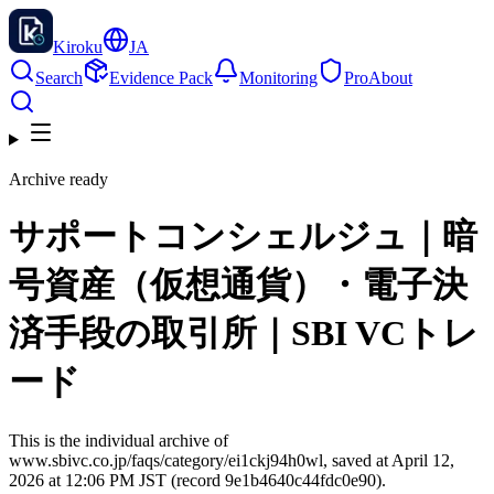
Kiroku
JA
Search
Evidence Pack
Monitoring
Pro
About
Archive ready
サポートコンシェルジュ｜暗
号資産（仮想通貨）・電子決
済手段の取引所｜SBI VCトレ
ード
This is the individual archive of
www.sbivc.co.jp/faqs/category/ei1ckj94h0wl, saved at April 12,
2026 at 12:06 PM JST (record 9e1b4640c44fdc0e90).