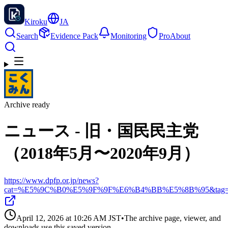
Kiroku
JA
Search
Evidence Pack
Monitoring
Pro
About
Archive ready
ニュース - 旧・国民民主党
（2018年5月〜2020年9月）
https://www.dpfp.or.jp/news?
cat=%E5%9C%B0%E5%9F%9F%E6%B4%BB%E5%8B%95&ta
April 12, 2026 at 10:26 AM
JST
•
The archive page, viewer, and
downloads use this saved version.