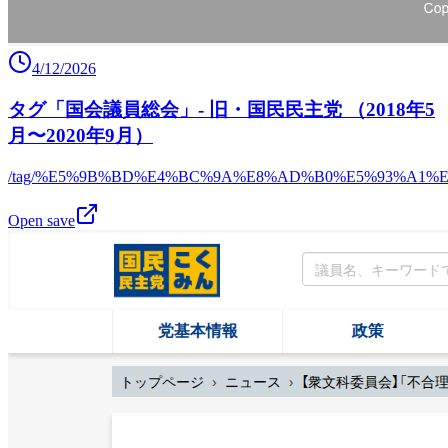
4/12/2026
タグ「国会議員総会」- 旧・国民民主党 （2018年5
月〜2020年9月）
/tag/%E5%9B%BD%E4%BC%9A%E8%AD%B0%E5%93%A1%
Open save