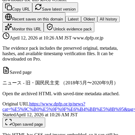
Copy URL
Save latest version
Recent saves on this domain
Latest
Oldest
All history
Monitor this URL
Unlock evidence pack
April 12, 2026 at 10:26 AM
JST
·
www.dpfp.or.jp
The evidence pack includes the preserved original, metadata,
hashes, and available timestamp verification files. It can be
downloaded on Pro.
Saved page
ニュース - 旧・国民民主党 （2018年5月〜2020年9月）
Open the archived HTML with saved-time metadata attached.
Original URL
https://www.dpfp.or.jp/news?
cat=%E5%9C%B0%E5%9F%9F%E6%B4%BB%E5%8B%95&ta
Started
April 12, 2026 at 10:26 AM
JST
Open saved page
This HTML has CSS and images embedded, so it can still be