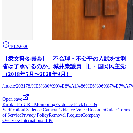
4/12/2026
【衆文科委員会】「不合理・不公平の入試を文科
省は了承するのか」城井崇議員 - 旧・国民民主党
（2018年5月〜2020年9月）
/article/203178/%E3%80%90%E8%A1%86%E6%96%87
Open save
Kiroku Pro
URL Monitoring
Evidence Pack
Trust &
Verification
Evidence Camera
Evidence Voice Recorder
Guides
Terms
of Service
Privacy Policy
Removal Request
Company
Overview
International LPs