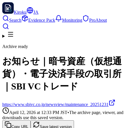
Kiroku
JA
Search
Evidence Pack
Monitoring
Pro
About
Archive ready
お知らせ｜暗号資産（仮想通
貨）・電子決済手段の取引所
｜SBI VCトレード
https://www.sbivc.co.jp/newsview/maintenance_20251231
April 12, 2026 at 12:33 PM
JST
•
The archive page, viewer, and
downloads use this saved version.
Copy URL
Save latest version