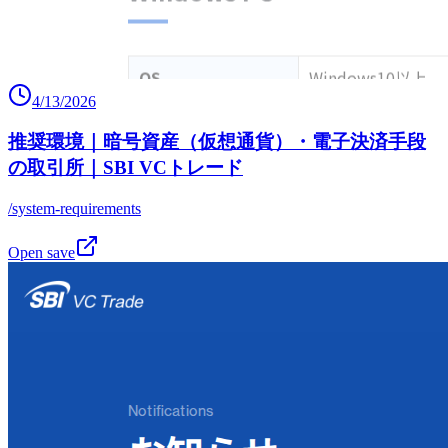
4/13/2026
推奨環境｜暗号資産（仮想通貨）・電子決済手段
の取引所｜SBI VCトレード
/system-requirements
Open save