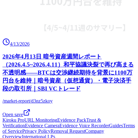
4/13/2026
2026年4月13日 暗号資産週間レポート
（2026.4.5~2026.4.11）和平協議決裂で再び高まる
不透明感――BTCは交渉継続期待を背景に1100万
円台を維持｜暗号資産（仮想通貨）・電子決済手
段の取引所｜SBI VCトレード
/market-report/d3nz5zkoy
Open save
Kiroku Pro
URL Monitoring
Evidence Pack
Trust &
Verification
Evidence Camera
Evidence Voice Recorder
Guides
Terms
of Service
Privacy Policy
Removal Request
Company
Overview
International LPs