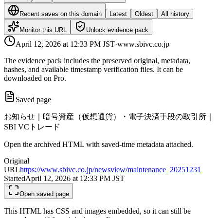
Recent saves on this domain
Latest
Oldest
All history
Monitor this URL
Unlock evidence pack
April 12, 2026 at 12:33 PM
JST
·
www.sbivc.co.jp
The evidence pack includes the preserved original, metadata,
hashes, and available timestamp verification files. It can be
downloaded on Pro.
Saved page
お知らせ｜暗号資産（仮想通貨）・電子決済手段の取引所｜
SBI VCトレード
Open the archived HTML with saved-time metadata attached.
Original
URL
https://www.sbivc.co.jp/newsview/maintenance_20251231
Started
April 12, 2026 at 12:33 PM
JST
Open saved page
This HTML has CSS and images embedded, so it can still be