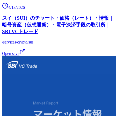
4/13/2026
スイ（SUI）のチャート・価格（レート）・情報｜
暗号資産（仮想通貨）・電子決済手段の取引所｜
SBI VCトレード
/services/crypto/sui
Open save