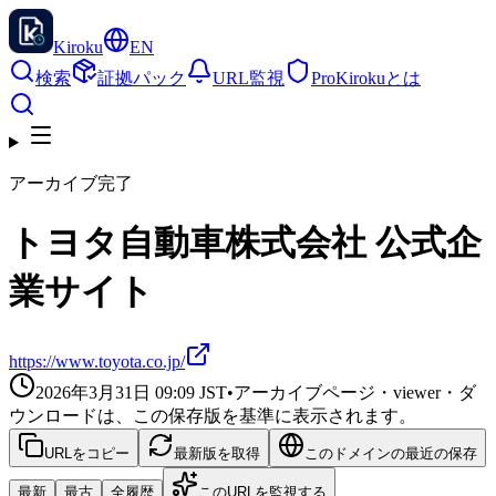
Kiroku
EN
検索
証拠パック
URL監視
Pro
Kirokuとは
アーカイブ完了
トヨタ自動車株式会社 公式企
業サイト
https://www.toyota.co.jp/
2026年3月31日 09:09
JST
•
アーカイブページ・viewer・ダ
ウンロードは、この保存版を基準に表示されます。
URLをコピー
最新版を取得
このドメインの最近の保存
最新
最古
全履歴
このURLを監視する