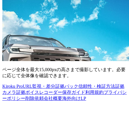
ページ全体を最大15,000pxの高さまで撮影しています。必要
に応じて全体像を確認できます。
Kiroku Pro
URL監視・差分
証拠パック
信頼性・検証方法
証拠
カメラ
証拠ボイスレコーダー
保存ガイド
利用規約
プライバシ
ーポリシー
削除依頼
会社概要
海外向けLP