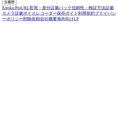
全履歴
Kiroku Pro
URL監視・差分
証拠パック
信頼性・検証方法
証拠
カメラ
証拠ボイスレコーダー
保存ガイド
利用規約
プライバシ
ーポリシー
削除依頼
会社概要
海外向けLP