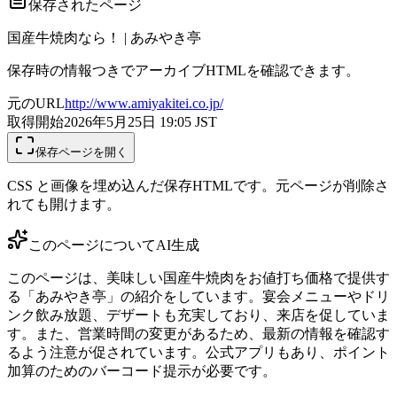
保存されたページ
国産牛焼肉なら！ | あみやき亭
保存時の情報つきでアーカイブHTMLを確認できます。
元のURL
http://www.amiyakitei.co.jp/
取得開始
2026年5月25日 19:05
JST
保存ページを開く
CSS と画像を埋め込んだ保存HTMLです。元ページが削除さ
れても開けます。
このページについて
AI生成
このページは、美味しい国産牛焼肉をお値打ち価格で提供す
る「あみやき亭」の紹介をしています。宴会メニューやドリ
ンク飲み放題、デザートも充実しており、来店を促していま
す。また、営業時間の変更があるため、最新の情報を確認す
るよう注意が促されています。公式アプリもあり、ポイント
加算のためのバーコード提示が必要です。