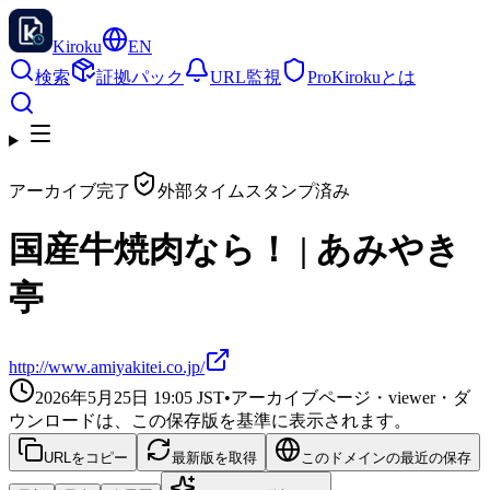
Kiroku
EN
検索
証拠パック
URL監視
Pro
Kirokuとは
アーカイブ完了
外部タイムスタンプ済み
国産牛焼肉なら！ | あみやき
亭
http://www.amiyakitei.co.jp/
2026年5月25日 19:05
JST
•
アーカイブページ・viewer・ダ
ウンロードは、この保存版を基準に表示されます。
URLをコピー
最新版を取得
このドメインの最近の保存