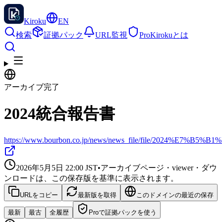
Kiroku
EN
検索
証拠パック
URL監視
Pro
Kirokuとは
アーカイブ完了
2024統合報告書
https://www.bourbon.co.jp/news/news_file/file/2024%E
2026年5月5日 22:00
JST
•
アーカイブページ・viewer・ダウ
ンロードは、この保存版を基準に表示されます。
URLをコピー
最新版を取得
このドメインの最近の保存
最新
最古
全履歴
Proで証拠パックを使う