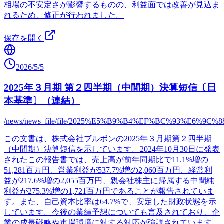
相場の不安定さが影響するものの、利益面では改善が見込ま
れるため、修正が行われました。
保存を開く
2026/5/5
2025年３月期 第２四半期（中間期）決算短信〔日
本基準〕（連結）
/news/news_file/file/2025%E5%B9%B4%EF%BC%93
この文書は、株式会社ブルボンの2025年３月期第２四半期
（中間期）決算短信を示しています。2024年10月30日に発表
されたこの報告書では、売上高が前年同期比で11.1%増の
51,281百万円、営業利益が537.7%増の2,060百万円、経常利
益が217.6%増の2,055百万円、親会社株主に帰属する中間純
利益が275.3%増の1,721百万円であることが報告されていま
す。また、自己資本比率は64.7%で、安定した財政状態を示
しています。今後の業績予想についても言及されており、企
業の成長戦略や市場環境に対する対応が強調されています。