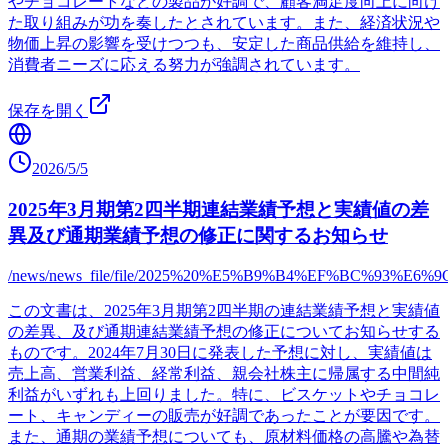
やチョコレートなどの製品が好調で、顧客満足度向上に向け
た取り組みが功を奏したとされています。また、経済状況や
物価上昇の影響を受けつつも、安定した商品供給を維持し、
消費者ニーズに応える努力が強調されています。
保存を開く
2026/5/5
2025年3月期第2四半期連結業績予想と実績値の差
異及び通期業績予想の修正に関するお知らせ
/news/news_file/file/2025%20%E5%B9%B4%EF%B
この文書は、2025年3月期第2四半期の連結業績予想と実績値
の差異、及び通期連結業績予想の修正についてお知らせする
ものです。2024年7月30日に発表した予想に対し、実績値は
売上高、営業利益、経常利益、親会社株主に帰属する中間純
利益がいずれも上回りました。特に、ビスケットやチョコレ
ート、キャンディーの販売が好調であったことが要因です。
また、通期の業績予想についても、原材料価格の高騰や為替