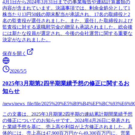
4月1日から2024年3月31日までの事業報告や連結計算書類の
内容が含まれています。決議事項では、剰余金処分として1
株当たり13円50銭の期末配当が承認され、17名の取締役と2
名の監査役が選任されました。また、退任した取締役および
監査役に対する退職慰労金の贈呈も承認されました。総会後
には新たな役員が選定され、今後の会社運営に関する重要な
決定がなされました。
保存を開く
2026/5/5
2025年3月期第2四半期業績予想の修正に関するお
知らせ
/news/news_file/file/2025%20%E5%B9%B4%EF%BC
この文書は、2025年3月期第2四半期の連結累計期間業績予想
の修正についてのお知らせです。2024年4月26日に発表され
た業績予想を基に、売上高や利益が上方修正されました。具
体的には、売上高は47,900百万円から49,300百万円に、営業