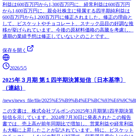
利益は600百万円から1,300百万円に、経常利益は600百万円
から1,600百万円に、親会社株主に帰属する四半期純利益は
600百万円から1,200百万円に修正されました。修正の理由と
して、ビスケットやチョコレート、スナック品目の好調な推
移が挙げられています。今後の原材料価格の高騰を考慮し、
通期の業績予想は修正していないとのことです。
保存を開く
2026/5/5
2025年３月期 第１四半期決算短信〔日本基準〕
（連結）
/news/news_file/file/2025%E5%B9%B4%EF%BC%93
この文書は、株式会社ブルボンの2025年3月期第1四半期決算
短信を示しています。2024年7月30日に発表されたこの報告
書では、売上高が前年同期比で増加し、営業利益や経常利益
も大幅に上昇したことが記されています。特に、ビスケット