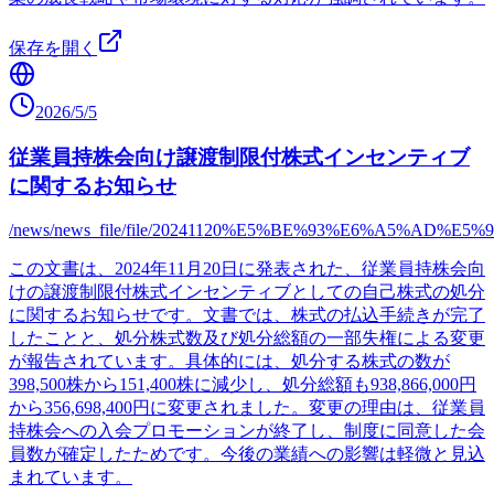
保存を開く
2026/5/5
従業員持株会向け譲渡制限付株式インセンティブ
に関するお知らせ
/news/news_file/file/20241120%E5%BE%93%E6%A
この文書は、2024年11月20日に発表された、従業員持株会向
けの譲渡制限付株式インセンティブとしての自己株式の処分
に関するお知らせです。文書では、株式の払込手続きが完了
したことと、処分株式数及び処分総額の一部失権による変更
が報告されています。具体的には、処分する株式の数が
398,500株から151,400株に減少し、処分総額も938,866,000円
から356,698,400円に変更されました。変更の理由は、従業員
持株会への入会プロモーションが終了し、制度に同意した会
員数が確定したためです。今後の業績への影響は軽微と見込
まれています。