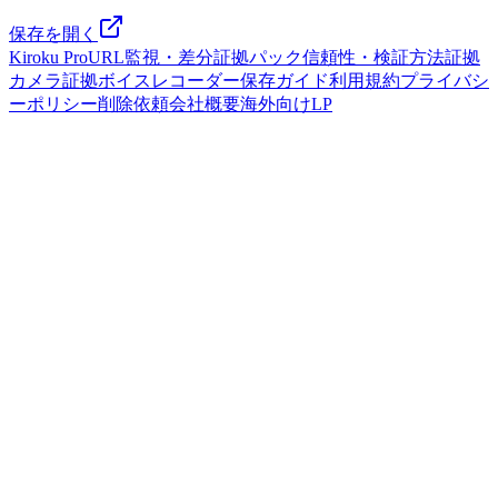
保存を開く
Kiroku Pro
URL監視・差分
証拠パック
信頼性・検証方法
証拠
カメラ
証拠ボイスレコーダー
保存ガイド
利用規約
プライバシ
ーポリシー
削除依頼
会社概要
海外向けLP