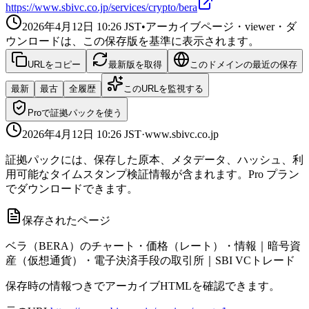
https://www.sbivc.co.jp/services/crypto/bera
2026年4月12日 10:26
JST
•
アーカイブページ・viewer・ダ
ウンロードは、この保存版を基準に表示されます。
URLをコピー
最新版を取得
このドメインの最近の保存
最新
最古
全履歴
このURLを監視する
Proで証拠パックを使う
2026年4月12日 10:26
JST
·
www.sbivc.co.jp
証拠パックには、保存した原本、メタデータ、ハッシュ、利
用可能なタイムスタンプ検証情報が含まれます。Pro プラン
でダウンロードできます。
保存されたページ
ベラ（BERA）のチャート・価格（レート）・情報｜暗号資
産（仮想通貨）・電子決済手段の取引所｜SBI VCトレード
保存時の情報つきでアーカイブHTMLを確認できます。