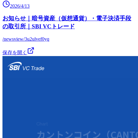
2026/4/13
お知らせ｜暗号資産（仮想通貨）・電子決済手段
の取引所｜SBI VCトレード
/newsview/3u2ulvef0yq
保存を開く