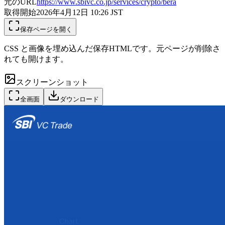
元のURL
https://www.sbivc.co.jp/services/crypto/bera
取得開始
2026年4月12日 10:26
JST
保存ページを開く
CSS と画像を埋め込んだ保存HTMLです。元ページが削除さ
れても開けます。
スクリーンショット
全画面
ダウンロード