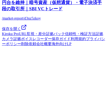
円台を維持｜暗号資産（仮想通貨）・電子決済手
段の取引所｜SBI VCトレード
/market-report/d3nz5zkoy
保存を開く
Kiroku Pro
URL監視・差分
証拠パック
信頼性・検証方法
証拠
カメラ
証拠ボイスレコーダー
保存ガイド
利用規約
プライバシ
ーポリシー
削除依頼
会社概要
海外向けLP