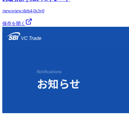
/newsview/deh4-0s3v0
保存を開く