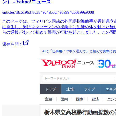
ン） - Yahoo!ニュース
/articles/f8c619637fc3849c4abdcf4e6a994d60199a9008
このページは、フィリピン国籍の外国語指導助手が香川県立
に発生し、男はマンツーマンの授業中に生徒の体を触った疑
らの通報があって初めて警察が行動を起こしました。この問
保存を開く