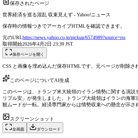
保存されたページ
世界経済を巡る混乱 収束見えず - Yahoo!ニュース
保存時の情報つきでアーカイブHTMLを確認できます。
元のURL
https://news.yahoo.co.jp/pickup/6574989?source=rss
取得開始
2026年4月2日 23:39
JST
保存ページを開く
CSS と画像を埋め込んだ保存HTMLです。元ページが削除
このページについて
AI生成
このページは、トランプ米大統領のイラン情勢に関する演説を
リプル安」が発生しました。トランプ大統領はイランの海軍
観ムードが一転。経済専門家からは情勢収束への懸念が示さ
スクリーンショット
全画面
ダウンロード