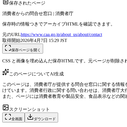
保存されたページ
消費者からの問合せ窓口 | 消費者庁
保存時の情報つきでアーカイブHTMLを確認できます。
元のURL
https://www.caa.go.jp/about_us/about/contact
取得開始
2026年4月7日 15:29
JST
保存ページを開く
CSS と画像を埋め込んだ保存HTMLです。元ページが削除
このページについて
AI生成
このページは、消費者庁が提供する問合せ窓口に関する情報を
けています。消費者行政に関する問い合わせは、消費者庁大代表
また、ページには消費者教育や製品安全、食品表示などの関
スクリーンショット
全画面
ダウンロード