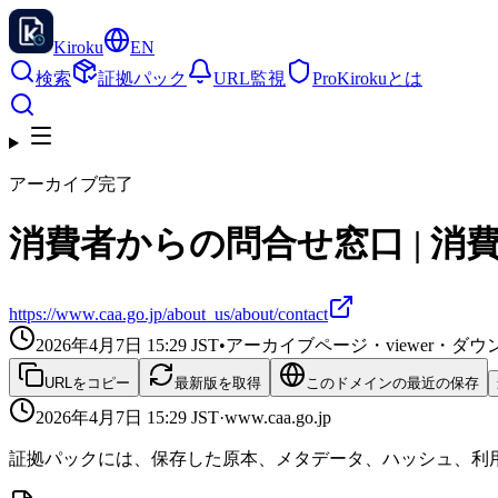
Kiroku
EN
検索
証拠パック
URL監視
Pro
Kirokuとは
アーカイブ完了
消費者からの問合せ窓口 | 消
https://www.caa.go.jp/about_us/about/contact
2026年4月7日 15:29
JST
•
アーカイブページ・viewer・
URLをコピー
最新版を取得
このドメインの最近の保存
2026年4月7日 15:29
JST
·
www.caa.go.jp
証拠パックには、保存した原本、メタデータ、ハッシュ、利用