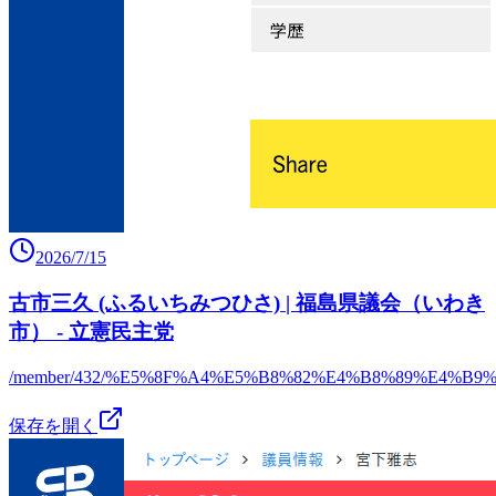
2026/7/15
古市三久 (ふるいちみつひさ) | 福島県議会（いわき
市） - 立憲民主党
/member/432/%E5%8F%A4%E5%B8%82%E4%B8%89%E4%B9%
保存を開く