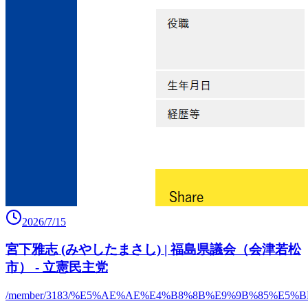
2026/7/15
宮下雅志 (みやしたまさし) | 福島県議会（会津若松
市） - 立憲民主党
/member/3183/%E5%AE%AE%E4%B8%8B%E9%9B%85%E5%B