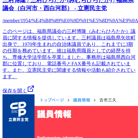
三村博隆 / 三村ひろたか (みむらひろたか) | 福島県
議会（白河市・西白河郡） - 立憲民主党
/member/1954/%E4%B8%89%E6%9D%91%E5%8D%9A%E9%9
このページは、福島県議会の三村博隆（みむらひろたか）議
員に関する情報を提供しています。三村議員は福島県矢吹町
出身で、1970年生まれの自治体議員であり、これまでに3期
の任期を務めています。彼は福島県職員としての経歴を持
ち、専修大学法学部を卒業しました。事務所は福島県西白河
郡に位置しており、電話番号とFAX番号も記載されていま
す。また、立憲民主党に関連する情報や活動も紹介されてい
ます。
保存を開く