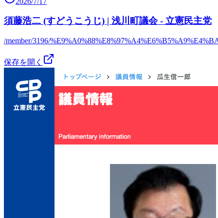
2026/7/17
須藤浩二 (すどうこうじ) | 浅川町議会 - 立憲民主党
/member/3196/%E9%A0%88%E8%97%A4%E6%B5%A9%E4%B
保存を開く