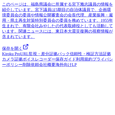
このページは、福島県議会に所属する宮下雅志議員の情報を
紹介しています。宮下議員は5期目の自治体議員で、企画環
境委員会の委員や情報公開審査会の会長代理、産業振興・雇
用・県土再生対策特別委員会の委員を務めています。1955年
生まれで、有限会社みやしたの代表取締役としても活動して
います。関連ニュースには、東日本大震災復興の視察情報が
含まれています。
保存を開く
Kiroku Pro
URL監視・差分
証拠パック
信頼性・検証方法
証拠
カメラ
証拠ボイスレコーダー
保存ガイド
利用規約
プライバシ
ーポリシー
削除依頼
会社概要
海外向けLP