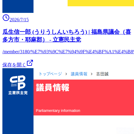
2026/7/15
瓜生信一郎 (うりうしんいちろう) | 福島県議会（喜
多方市・耶麻郡） - 立憲民主党
/member/3180/%E7%93%9C%E7%94%9F%E4%BF%A1%E4%B
保存を開く