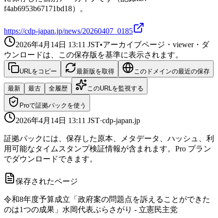
f4ab6953b67171bd18）。
https://cdp-japan.jp/news/20260407_0185
2026年4月14日 13:11
JST
•
アーカイブページ・viewer・ダ
ウンロードは、この保存版を基準に表示されます。
URLをコピー
最新版を取得
このドメインの最近の保存
最新
最古
全履歴
このURLを監視する
Proで証拠パックを使う
2026年4月14日 13:11
JST
·
cdp-japan.jp
証拠パックには、保存した原本、メタデータ、ハッシュ、利
用可能なタイムスタンプ検証情報が含まれます。Pro プラン
でダウンロードできます。
保存されたページ
令和8年度予算成立「政府案の問題点を訴えることができた
のは1つの成果」水岡代表ぶらさがり - 立憲民主党