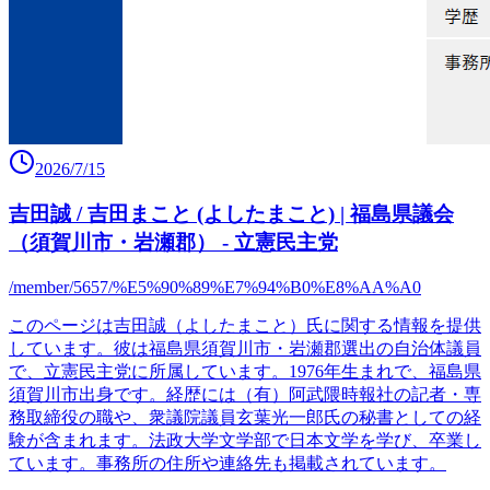
2026/7/15
吉田誠 / 吉田まこと (よしたまこと) | 福島県議会
（須賀川市・岩瀬郡） - 立憲民主党
/member/5657/%E5%90%89%E7%94%B0%E8%AA%A0
このページは吉田誠（よしたまこと）氏に関する情報を提供
しています。彼は福島県須賀川市・岩瀬郡選出の自治体議員
で、立憲民主党に所属しています。1976年生まれで、福島県
須賀川市出身です。経歴には（有）阿武隈時報社の記者・専
務取締役の職や、衆議院議員玄葉光一郎氏の秘書としての経
験が含まれます。法政大学文学部で日本文学を学び、卒業し
ています。事務所の住所や連絡先も掲載されています。