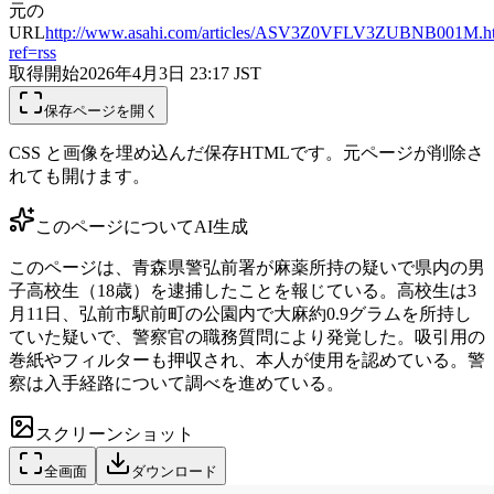
元の
URL
http://www.asahi.com/articles/ASV3Z0VFLV3ZUBNB001M.h
ref=rss
取得開始
2026年4月3日 23:17
JST
保存ページを開く
CSS と画像を埋め込んだ保存HTMLです。元ページが削除さ
れても開けます。
このページについて
AI生成
このページは、青森県警弘前署が麻薬所持の疑いで県内の男
子高校生（18歳）を逮捕したことを報じている。高校生は3
月11日、弘前市駅前町の公園内で大麻約0.9グラムを所持し
ていた疑いで、警察官の職務質問により発覚した。吸引用の
巻紙やフィルターも押収され、本人が使用を認めている。警
察は入手経路について調べを進めている。
スクリーンショット
全画面
ダウンロード