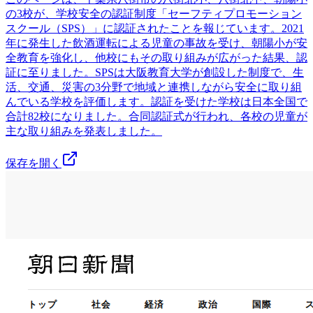
の3校が、学校安全の認証制度「セーフティプロモーション
スクール（SPS）」に認証されたことを報じています。2021
年に発生した飲酒運転による児童の事故を受け、朝陽小が安
全教育を強化し、他校にもその取り組みが広がった結果、認
証に至りました。SPSは大阪教育大学が創設した制度で、生
活、交通、災害の3分野で地域と連携しながら安全に取り組
んでいる学校を評価します。認証を受けた学校は日本全国で
合計82校になりました。合同認証式が行われ、各校の児童が
主な取り組みを発表しました。
保存を開く