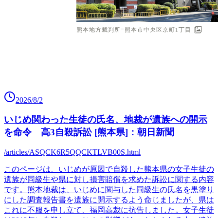
2026/8/2
いじめ関わった生徒の氏名、地裁が遺族への開示
を命令 高3自殺訴訟 [熊本県]：朝日新聞
/articles/ASQCK6R5QQCKTLVB00S.html
このページは、いじめが原因で自殺した熊本県の女子生徒の
遺族が同級生や県に対し損害賠償を求めた訴訟に関する内容
です。熊本地裁は、いじめに関与した同級生の氏名を黒塗り
にした調査報告書を遺族に開示するよう命じましたが、県は
これに不服を申し立て、福岡高裁に抗告しました。女子生徒