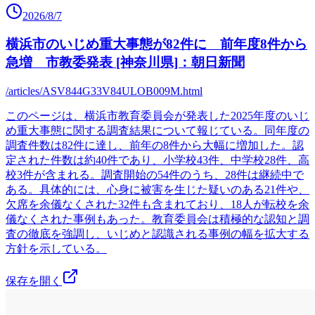
2026/8/7
横浜市のいじめ重大事態が82件に 前年度8件から
急増 市教委発表 [神奈川県]：朝日新聞
/articles/ASV844G33V84ULOB009M.html
このページは、横浜市教育委員会が発表した2025年度のいじ
め重大事態に関する調査結果について報じている。同年度の
調査件数は82件に達し、前年の8件から大幅に増加した。認
定された件数は約40件であり、小学校43件、中学校28件、高
校3件が含まれる。調査開始の54件のうち、28件は継続中で
ある。具体的には、心身に被害を生じた疑いのある21件や、
欠席を余儀なくされた32件も含まれており、18人が転校を余
儀なくされた事例もあった。教育委員会は積極的な認知と調
査の徹底を強調し、いじめと認識される事例の幅を拡大する
方針を示している。
保存を開く