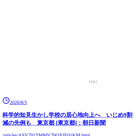
2026/8/3
科学的知見生かし学校の居心地向上へ いじめ9割
減の先例も 東京都 [東京都]：朝日新聞
/articles/ASV701TMMV70OXIE01KM.html