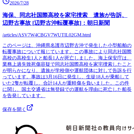
2026/7/28
海保、同志社国際高校を家宅捜索 遺族が告訴、
辺野古事故 [辺野古沖転覆事故]：朝日新聞
/articles/ASV7W4CBGV7WUTIL02GM.html
このページは、沖縄県名護市辺野古沖で発生した小型船舶の
転覆事故について報じています。この事故により同志社国際
高校の高校生1人と船長1人が死亡しました。海上保安庁は、
業務上過失致死傷容疑で同志社国際高校を家宅捜索したこと
が明らかになり、遺族が学校側や運航団体に対して告訴を行
っています。事故は3月16日に発生し、生徒18人が乗船して
いた2隻が転覆し、合計14人が重軽傷を負いました。この件
に関し、国土交通省は無登録での運航を理由に死亡した船長
を告発しています。
保存を開く