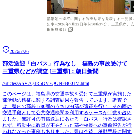
2026/7/26
部活送迎「白バス」行為なし 福島の事故受けて
三重県などが調査 [三重県]：朝日新聞
/articles/ASV7Q3R5DV7QONFB001M.html
このページは、福島県の交通事故を受けて三重県が実施した
部活動の遠征に関する調査結果を報告しています。調査で
は、県内の高校1780部のうち1294部が遠征を行い、その際の
交通手段として公共交通機関を利用するケースが半数を占め
ました。無許可の有償送迎にあたる「白バス」行為は確認さ
れず、移動中に教員が不在だった部や校長への事前報告が行
われなかった事例もありました。県は今後、移動手段に関す