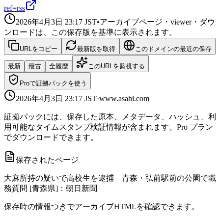
ref=rss
2026年4月3日 23:17
JST
•
アーカイブページ・viewer・ダウ
ンロードは、この保存版を基準に表示されます。
URLをコピー
最新版を取得
このドメインの最近の保存
最新
最古
全履歴
このURLを監視する
Proで証拠パックを使う
2026年4月3日 23:17
JST
·
www.asahi.com
証拠パックには、保存した原本、メタデータ、ハッシュ、利
用可能なタイムスタンプ検証情報が含まれます。Pro プラン
でダウンロードできます。
保存されたページ
大麻所持の疑いで高校生を逮捕 青森・弘前駅前の公園で職
務質問 [青森県]：朝日新聞
保存時の情報つきでアーカイブHTMLを確認できます。