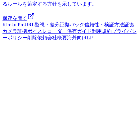
るルールを策定する方針を示しています。
保存を開く
Kiroku Pro
URL監視・差分
証拠パック
信頼性・検証方法
証拠
カメラ
証拠ボイスレコーダー
保存ガイド
利用規約
プライバシ
ーポリシー
削除依頼
会社概要
海外向けLP