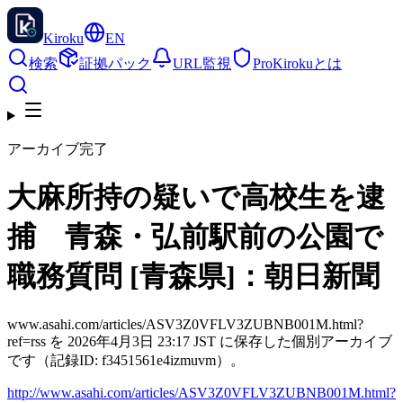
Kiroku
EN
検索
証拠パック
URL監視
Pro
Kirokuとは
アーカイブ完了
大麻所持の疑いで高校生を逮
捕 青森・弘前駅前の公園で
職務質問 [青森県]：朝日新聞
www.asahi.com/articles/ASV3Z0VFLV3ZUBNB001M.html?
ref=rss を 2026年4月3日 23:17 JST に保存した個別アーカイブ
です（記録ID: f3451561e4izmuvm）。
http://www.asahi.com/articles/ASV3Z0VFLV3ZUBNB001M.html?