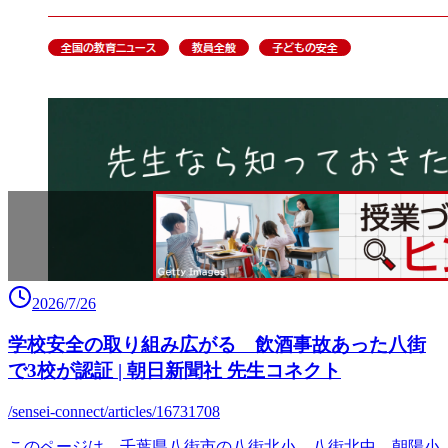
2026/7/26
学校安全の取り組み広がる 飲酒事故あった八街
で3校が認証 | 朝日新聞社 先生コネクト
/sensei-connect/articles/16731708
このページは、千葉県八街市の八街北小、八街北中、朝陽小