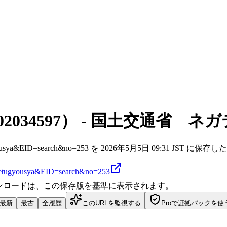
02034597） - 国土交通省
ya=kensetugyousya&EID=search&no=253 を 2026年5月5日 09:31
kensetugyousya&EID=search&no=253
ダウンロードは、この保存版を基準に表示されます。
最新
最古
全履歴
このURLを監視する
Proで証拠パックを使