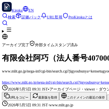
Kiroku
EN
検索
証拠パック
URL監視
Pro
Kirokuとは
アーカイブ完了
外部タイムスタンプ済み
有限会社阿巧（法人番号40700
www.mlit.go.jp/nega-inf/cgi-bin/search.cgi?jigyoubun
https://www.mlit.go.jp/nega-inf/cgi-bin/search.cgi?jigyoubunya=
2026年5月5日 09:31
JST
•
アーカイブページ・viewer・
URLをコピー
最新版を取得
このドメインの最近の保存
2026年5月5日 09:31
JST
·
www.mlit.go.jp