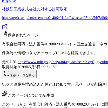
RegBase
林鉄筋工業株式会社に対する許可取消
https://regbase.jp/enforcement/01406e91-2aff-4aac-ad85-ed8bb7afb6
保存されたページ
有限会社阿巧（法人番号4070002034597） - 国土交通省
保存時の情報つきでアーカイブHTMLを確認できます。
元のURL
https://www.mlit.go.jp/nega-inf/cgi-bin/search.cgi?jig
取得開始
2026年5月5日 09:31
JST
保存ページを開く
CSS と画像を埋め込んだ保存HTMLです。元ページが削除
このページについて
AI生成
このページは、有限会社阿巧（法人番号407000203459