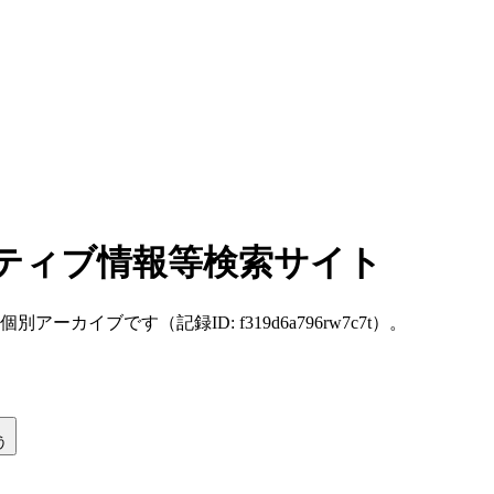
 ネガティブ情報等検索サイト
 JST に保存した個別アーカイブです（記録ID: f319d6a796rw7c7t）。
う