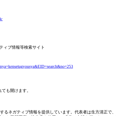
dc
 ネガティブ情報等検索サイト
youbunya=kensetugyousya&EID=search&no=253
されても開けます。
7）に関するネガティブ情報を提供しています。代表者は生方清正で