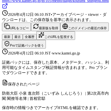
https://www.kantei.go.jp/jp/105/meibo/daijin/koizumi_shinjirou.html
2026年4月12日 06:10
JST
•
アーカイブページ・viewer・ダ
ウンロードは、この保存版を基準に表示されます。
URLをコピー
最新版を取得
このドメインの最近の保存
最新
最古
全履歴
このURLを監視する
Proで証拠パックを使う
2026年4月12日 06:10
JST
·
www.kantei.go.jp
証拠パックには、保存した原本、メタデータ、ハッシュ、利
用可能なタイムスタンプ検証情報が含まれます。Pro プラン
でダウンロードできます。
保存されたページ
防衛大臣 小泉 進次郎（こいずみ しんじろう） | 第2次高市内
閣 閣僚等名簿 | 首相官邸
保存時の情報つきでアーカイブHTMLを確認できます。