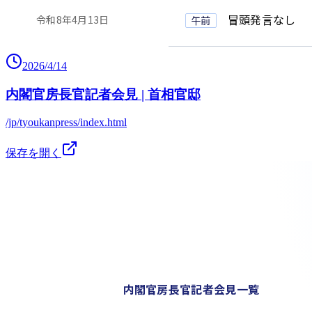
2026/4/14
内閣官房長官記者会見 | 首相官邸
/jp/tyoukanpress/index.html
保存を開く