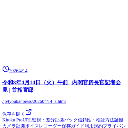
2026/4/14
令和8年4月14日（火）午前 | 内閣官房長官記者会
見 | 首相官邸
/jp/tyoukanpress/202604/14_a.html
保存を開く
Kiroku Pro
URL監視・差分
証拠パック
信頼性・検証方法
証拠
カメラ
証拠ボイスレコーダー
保存ガイド
利用規約
プライバシ