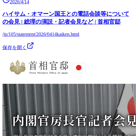
2026/4/14
ハイサム・オマーン国王との電話会談等について
の会見 | 総理の演説・記者会見など | 首相官邸
/jp/105/statement/2026/0414kaiken.html
保存を開く