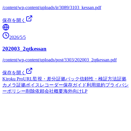
/content/wp-content/uploads/ir/3089/3103_kessan.pdf
保存を開く
2026/5/5
202003_2qtkessan
/content/wp-content/uploads/post/3303/202003_2qtkessan.pdf
保存を開く
Kiroku Pro
URL監視・差分
証拠パック
信頼性・検証方法
証拠
カメラ
証拠ボイスレコーダー
保存ガイド
利用規約
プライバシ
ーポリシー
削除依頼
会社概要
海外向けLP