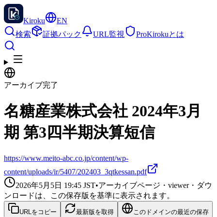
Kiroku
EN
検索
証拠パック
URL監視
Pro
Kirokuとは
アーカイブ完了
名糖産業株式会社 2024年3月
期 第3四半期決算短信
https://www.meito-abc.co.jp/content/wp-
content/uploads/ir/5407/202403_3qtkessan.pdf
2026年5月5日 19:45
JST
•
アーカイブページ・viewer・ダウ
ンロードは、この保存版を基準に表示されます。
URLをコピー
最新版を取得
このドメインの最近の保存