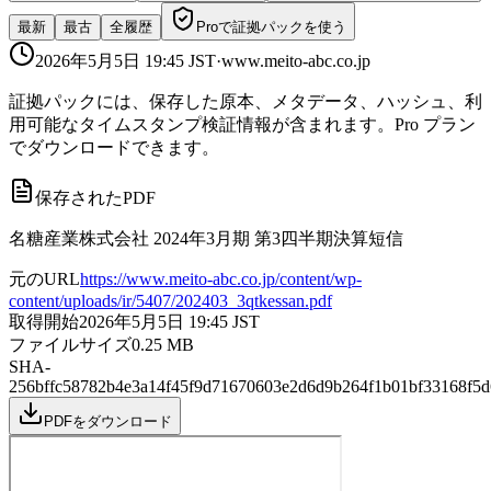
最新
最古
全履歴
Proで証拠パックを使う
2026年5月5日 19:45
JST
·
www.meito-abc.co.jp
証拠パックには、保存した原本、メタデータ、ハッシュ、利
用可能なタイムスタンプ検証情報が含まれます。Pro プラン
でダウンロードできます。
保存されたPDF
名糖産業株式会社 2024年3月期 第3四半期決算短信
元のURL
https://www.meito-abc.co.jp/content/wp-
content/uploads/ir/5407/202403_3qtkessan.pdf
取得開始
2026年5月5日 19:45
JST
ファイルサイズ
0.25
MB
SHA-
256
bffc58782b4e3a14f45f9d71670603e2d6d9b264f1b01bf33168f5
PDFをダウンロード