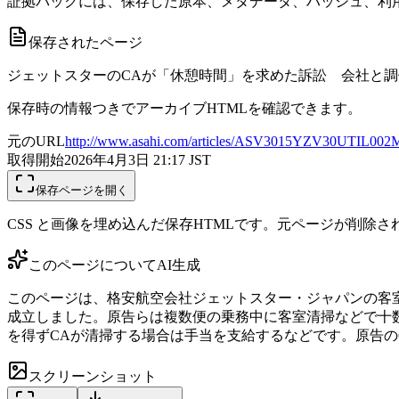
証拠パックには、保存した原本、メタデータ、ハッシュ、利用
保存されたページ
ジェットスターのCAが「休憩時間」を求めた訴訟 会社と
保存時の情報つきでアーカイブHTMLを確認できます。
元のURL
http://www.asahi.com/articles/ASV3015YZV30UTIL002M.
取得開始
2026年4月3日 21:17
JST
保存ページを開く
CSS と画像を埋め込んだ保存HTMLです。元ページが削除
このページについて
AI生成
このページは、格安航空会社ジェットスター・ジャパンの客室
成立しました。原告らは複数便の乗務中に客室清掃などで十
を得ずCAが清掃する場合は手当を支給するなどです。原告
スクリーンショット