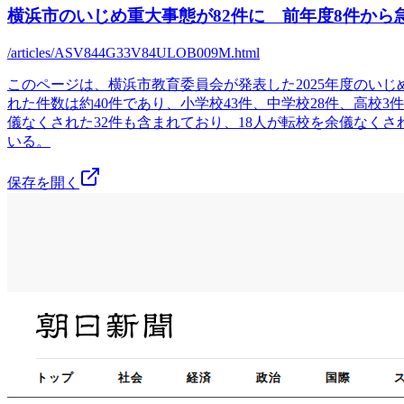
横浜市のいじめ重大事態が82件に 前年度8件から急
/articles/ASV844G33V84ULOB009M.html
このページは、横浜市教育委員会が発表した2025年度のい
れた件数は約40件であり、小学校43件、中学校28件、高校
儀なくされた32件も含まれており、18人が転校を余儀なく
いる。
保存を開く