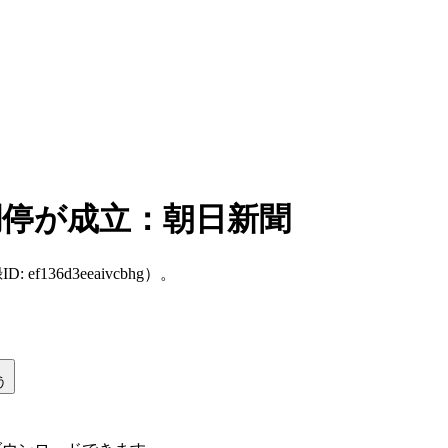
調停が成立：朝日新聞
: ef136d3eeaivcbhg）。
う