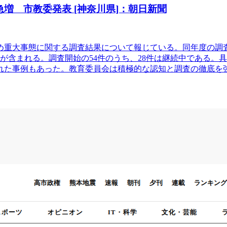
増 市教委発表 [神奈川県]：朝日新聞
じめ重大事態に関する調査結果について報じている。同年度の調
3件が含まれる。調査開始の54件のうち、28件は継続中である
された事例もあった。教育委員会は積極的な認知と調査の徹底