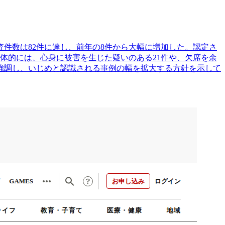
査件数は82件に達し、前年の8件から大幅に増加した。認定さ
。具体的には、心身に被害を生じた疑いのある21件や、欠席を余
を強調し、いじめと認識される事例の幅を拡大する方針を示して