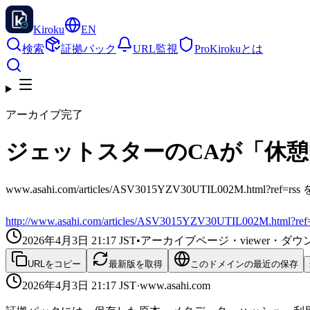
Kiroku
EN
検索
証拠パック
URL監視
Pro
Kirokuとは
アーカイブ完了
ジェットスターのCAが「休
www.asahi.com/articles/ASV3015YZV30UTIL002M.html
http://www.asahi.com/articles/ASV3015YZV30UTIL002M.html?ref=
2026年4月3日 21:17
JST
•
アーカイブページ・viewer・
URLをコピー
最新版を取得
このドメインの最近の保存
2026年4月3日 21:17
JST
·
www.asahi.com