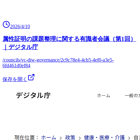
2026/4/10
属性証明の課題整理に関する有識者会議（第1回）
｜デジタル庁
/councils/vc-diw-governance/2c9c78e4-4cb5-4ef0-a3e5-
6fd461d0ef84
保存を開く