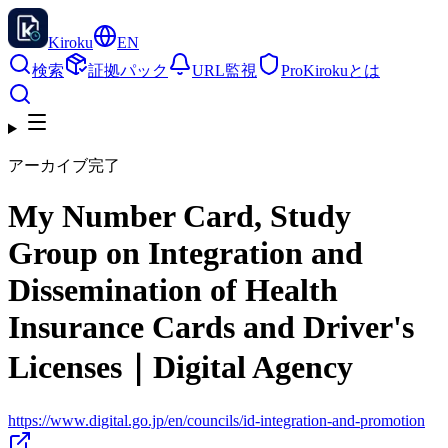
Kiroku
EN
検索
証拠パック
URL監視
Pro
Kirokuとは
アーカイブ完了
My Number Card, Study
Group on Integration and
Dissemination of Health
Insurance Cards and Driver's
Licenses｜Digital Agency
https://www.digital.go.jp/en/councils/id-integration-and-promotion