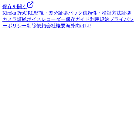
保存を開く
Kiroku Pro
URL監視・差分
証拠パック
信頼性・検証方法
証拠
カメラ
証拠ボイスレコーダー
保存ガイド
利用規約
プライバシ
ーポリシー
削除依頼
会社概要
海外向けLP