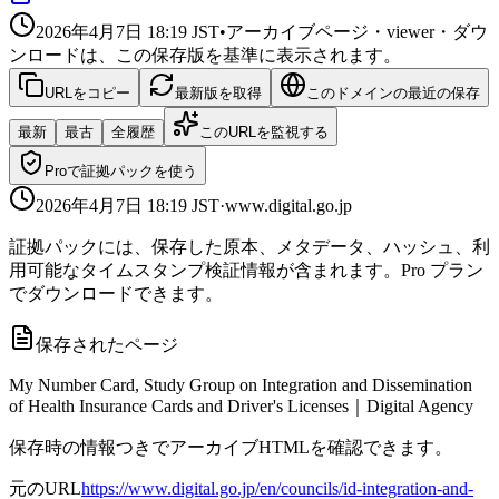
2026年4月7日 18:19
JST
•
アーカイブページ・viewer・ダウ
ンロードは、この保存版を基準に表示されます。
URLをコピー
最新版を取得
このドメインの最近の保存
最新
最古
全履歴
このURLを監視する
Proで証拠パックを使う
2026年4月7日 18:19
JST
·
www.digital.go.jp
証拠パックには、保存した原本、メタデータ、ハッシュ、利
用可能なタイムスタンプ検証情報が含まれます。Pro プラン
でダウンロードできます。
保存されたページ
My Number Card, Study Group on Integration and Dissemination
of Health Insurance Cards and Driver's Licenses｜Digital Agency
保存時の情報つきでアーカイブHTMLを確認できます。
元のURL
https://www.digital.go.jp/en/councils/id-integration-and-