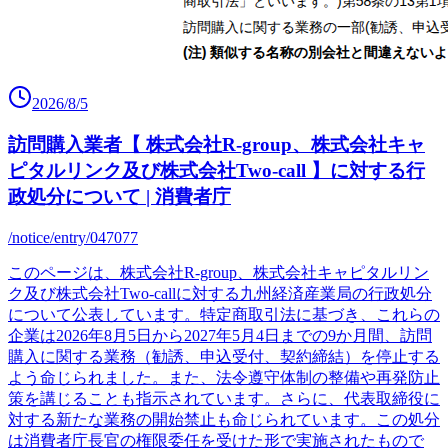
2026/8/5
訪問購入業者【 株式会社R-group、株式会社キャ
ピタルリンク及び株式会社Two-call 】に対する行
政処分について | 消費者庁
/notice/entry/047077
このページは、株式会社R-group、株式会社キャピタルリン
ク及び株式会社Two-callに対する九州経済産業局の行政処分
について公表しています。特定商取引法に基づき、これらの
企業は2026年8月5日から2027年5月4日までの9か月間、訪問
購入に関する業務（勧誘、申込受付、契約締結）を停止する
よう命じられました。また、法令遵守体制の整備や再発防止
策を講じることも指示されています。さらに、代表取締役に
対する新たな業務の開始禁止も命じられています。この処分
は消費者庁長官の権限委任を受けた形で実施されたもので