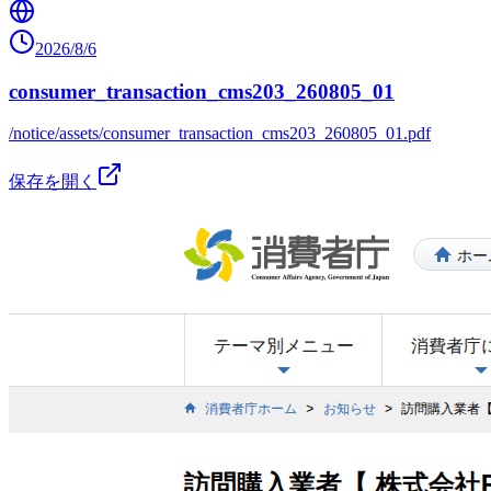
2026/8/6
consumer_transaction_cms203_260805_01
/notice/assets/consumer_transaction_cms203_260805_01.pdf
保存を開く