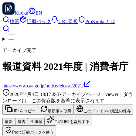
Kiroku
EN
検索
証拠パック
URL監視
Pro
Kirokuとは
アーカイブ完了
報道資料 2021年度 | 消費者庁
https://www.caa.go.jp/notice/release/2021/
2026年4月4日 18:17
JST
•
アーカイブページ・viewer・ダウ
ンロードは、この保存版を基準に表示されます。
URLをコピー
最新版を取得
このドメインの最近の保存
最新
最古
全履歴
このURLを監視する
Proで証拠パックを使う