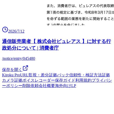
2026/7/12
通信販売業者【 株式会社ピュレアス 】に対する行
政処分について | 消費者庁
/notice/entry/045480
保存を開く
Kiroku Pro
URL監視・差分
証拠パック
信頼性・検証方法
証拠
カメラ
証拠ボイスレコーダー
保存ガイド
利用規約
プライバシ
ーポリシー
削除依頼
会社概要
海外向けLP