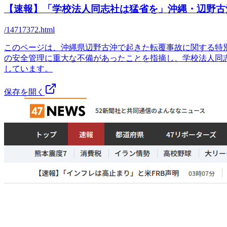
【速報】「学校法人同志社は猛省を」沖縄・辺野古沖
/14717372.html
このページは、沖縄県辺野古沖で起きた転覆事故に関する特
の安全管理に重大な不備があったことを指摘し、学校法人同
しています。
保存を開く