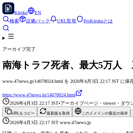
Kiroku
EN
検索
証拠パック
URL監視
Pro
Kirokuとは
アーカイブ完了
南海トラフ死者、最大5万人 
www.47news.jp/14078024.html を 2026年4月3日 22:17 
https://www.47news.jp/14078024.html
2026年4月3日 22:17
JST
•
アーカイブページ・viewer・
URLをコピー
最新版を取得
このドメインの最近の保存
2026年4月3日 22:17
JST
·
www.47news.jp