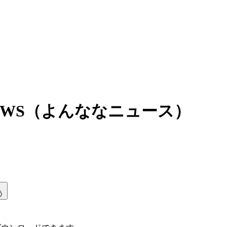
EWS（よんななニュース）
う