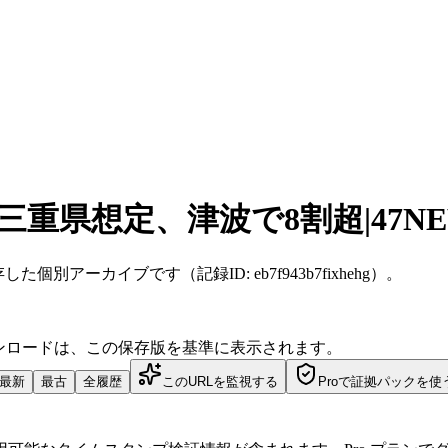
三重県想定、津波で8割超|47N
JST に保存した個別アーカイブです（記録ID: eb7f943b7fixhehg）。
ダウンロードは、この保存版を基準に表示されます。
最新
最古
全履歴
このURLを監視する
Proで証拠パックを使