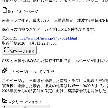
証拠パックには、保存した原本、メタデータ、ハッシュ、利用
保存されたページ
南海トラフ死者、最大5万人 三重県想定、津波で8割超|47N
保存時の情報つきでアーカイブHTMLを確認できます。
元のURL
https://www.47news.jp/14078024.html
取得開始
2026年4月3日 22:17
JST
保存ページを開く
CSS と画像を埋め込んだ保存HTMLです。元ページが削除
このページについて
AI生成
このページは、三重県が発表した南海トラフ巨大地震の被害想
震直後に避難した場合、津波の死者は1万5千～9400人まで
2026年度からの防災計画策定に向け、有識者会議を開催し
スクリーンショット