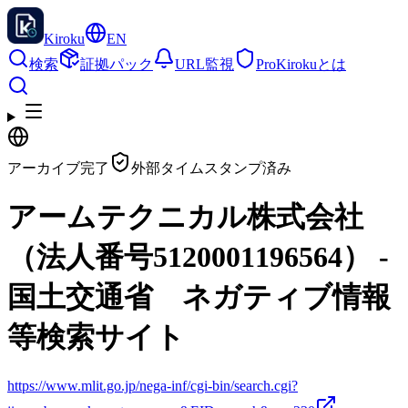
Kiroku
EN
検索
証拠パック
URL監視
Pro
Kirokuとは
アーカイブ完了
外部タイムスタンプ済み
アームテクニカル株式会社
（法人番号5120001196564） -
国土交通省 ネガティブ情報
等検索サイト
https://www.mlit.go.jp/nega-inf/cgi-bin/search.cgi?