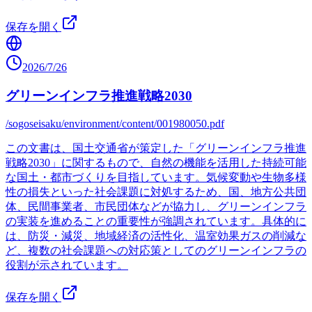
保存を開く
2026/7/26
グリーンインフラ推進戦略2030
/sogoseisaku/environment/content/001980050.pdf
この文書は、国土交通省が策定した「グリーンインフラ推進
戦略2030」に関するもので、自然の機能を活用した持続可能
な国土・都市づくりを目指しています。気候変動や生物多様
性の損失といった社会課題に対処するため、国、地方公共団
体、民間事業者、市民団体などが協力し、グリーンインフラ
の実装を進めることの重要性が強調されています。具体的に
は、防災・減災、地域経済の活性化、温室効果ガスの削減な
ど、複数の社会課題への対応策としてのグリーンインフラの
役割が示されています。
保存を開く