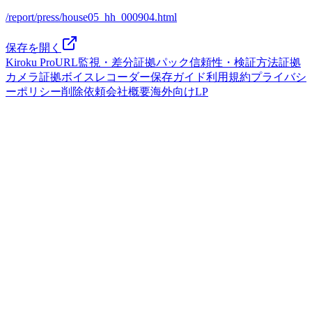
/report/press/house05_hh_000904.html
保存を開く
Kiroku Pro
URL監視・差分
証拠パック
信頼性・検証方法
証拠
カメラ
証拠ボイスレコーダー
保存ガイド
利用規約
プライバシ
ーポリシー
削除依頼
会社概要
海外向けLP