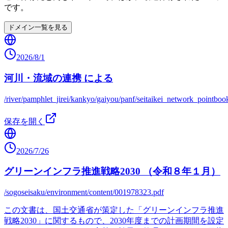
です。
ドメイン一覧を見る
2026/8/1
河川・流域の連携 による
/river/pamphlet_jirei/kankyo/gaiyou/panf/seitaikei_network_pointboo
保存を開く
2026/7/26
グリーンインフラ推進戦略2030 （令和８年１月）
/sogoseisaku/environment/content/001978323.pdf
この文書は、国土交通省が策定した「グリーンインフラ推進
戦略2030」に関するもので、2030年度までの計画期間を設定