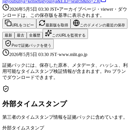
jigyoubunya=kensetugyousya&EID=search&no=230
2026年5月5日 03:30
JST
•
アーカイブページ・viewer・ダウ
ンロードは、この保存版を基準に表示されます。
URLをコピー
最新版を取得
このドメインの最近の保存
最新
最古
全履歴
このURLを監視する
Proで証拠パックを使う
2026年5月5日 03:30
JST
·
www.mlit.go.jp
証拠パックには、保存した原本、メタデータ、ハッシュ、利
用可能なタイムスタンプ検証情報が含まれます。Pro プラン
でダウンロードできます。
外部タイムスタンプ
第三者のタイムスタンプ情報を証拠パックに含めています。
外部タイムスタンプ