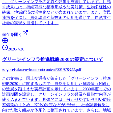
し、グリーンインフラの定義や効果を整理しています。目指
す成果には、持続可能な都市形成や防災対策、生物多様性の
確保、地域経済の活性化などが含まれています。また、官民
連携を促進し、資金調達や新技術の活用を通じて、自然共生
社会の実現を目指しています。
保存を開く
2026/7/26
グリーンインフラ推進戦略2030の策定について
/sogoseisaku/environment/content/001978322.pdf
この文書は、国土交通省が策定した「グリーンインフラ推進
戦略2030」に関するもので、自然を活用した解決策（NbS）
の進展を踏まえた実行計画を示しています。2030年度までの
計画期間を設定し、グリーンインフラの普及を目指す内容が
盛り込まれています。具体的には、分かりやすい説明や環境
整備策のまとめ、KPIの設定などが行われ、社会課題解決に
向けた取り組みが体系的に整理されています。さらに、地域