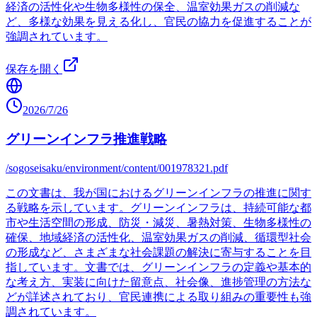
経済の活性化や生物多様性の保全、温室効果ガスの削減な
ど、多様な効果を見える化し、官民の協力を促進することが
強調されています。
保存を開く
2026/7/26
グリーンインフラ推進戦略
/sogoseisaku/environment/content/001978321.pdf
この文書は、我が国におけるグリーンインフラの推進に関す
る戦略を示しています。グリーンインフラは、持続可能な都
市や生活空間の形成、防災・減災、暑熱対策、生物多様性の
確保、地域経済の活性化、温室効果ガスの削減、循環型社会
の形成など、さまざまな社会課題の解決に寄与することを目
指しています。文書では、グリーンインフラの定義や基本的
な考え方、実装に向けた留意点、社会像、進捗管理の方法な
どが詳述されており、官民連携による取り組みの重要性も強
調されています。