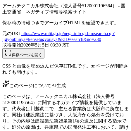
アームテクニカル株式会社（法人番号5120001196564） - 国
土交通省 ネガティブ情報等検索サイト
保存時の情報つきでアーカイブHTMLを確認できます。
元のURL
https://www.mlit.go.jp/nega-inf/cgi-bin/search.cgi?
jigyoubunya=kensetugyousya&EID=search&no=230
取得開始
2026年5月5日 03:30
JST
保存ページを開く
CSS と画像を埋め込んだ保存HTMLです。元ページが削除さ
れても開けます。
このページについて
AI生成
このページは、アームテクニカル株式会社（法人番号
5120001196564）に関するネガティブ情報を提供していま
す。代表者は川越眞二で、主たる営業所は大阪市に所在しま
す。同社は建設業法に基づき、大阪府から処分を受けてお
り、その内容は建設業法第28条第1項の違反に関する指示で
す。処分の原因は、兵庫県での民間発注工事において、請け