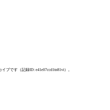
存した個別アーカイブです（記録ID: e41e07ccd1tn81vi）。