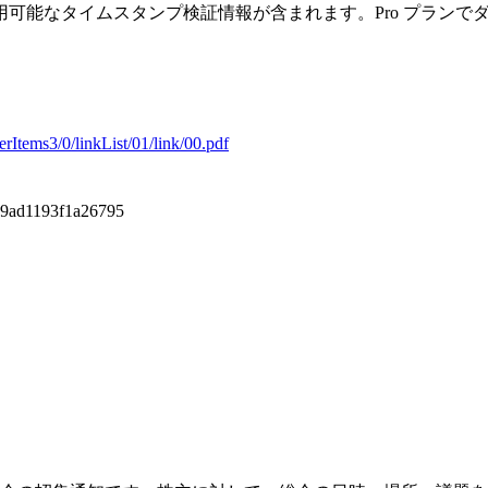
可能なタイムスタンプ検証情報が含まれます。Pro プランで
erItems3/0/linkList/01/link/00.pdf
9ad1193f1a26795