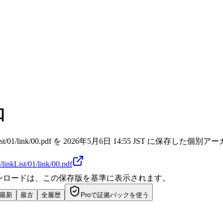
知
tems3/0/linkList/01/link/00.pdf を 2026年5月6日 14:55 JST に保
/linkList/01/link/00.pdf
ダウンロードは、この保存版を基準に表示されます。
最新
最古
全履歴
Proで証拠パックを使う