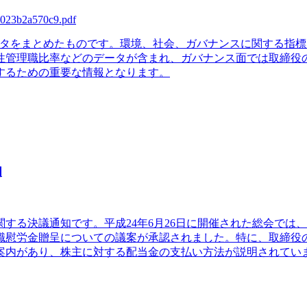
-4023b2a570c9.pdf
Gデータをまとめたものです。環境、社会、ガバナンスに関する
性管理職比率などのデータが含まれ、ガバナンス面では取締役
するための重要な情報となります。
知
関する決議通知です。平成24年6月26日に開催された総会で
職慰労金贈呈についての議案が承認されました。特に、取締役
案内があり、株主に対する配当金の支払い方法が説明されてい