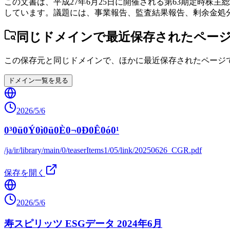
この文書は、平成27年6月25日に開催される第63期定時
しています。議題には、事業報告、監査結果報告、剰余金処
同じドメインで最近保存されたペー
この保存元と同じドメインで、ほかに最近保存されたページ
ドメイン一覧を見る
2026/5/6
0³0ü0Ý0ì0ü0È0¬0Ð0Ê0ó0¹
/ja/ir/library/main/0/teaserItems1/05/link/20250626_CGR.pdf
保存を開く
2026/5/6
寿スピリッツ ESGデータ 2024年6月