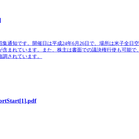
知
招集通知です。開催日は平成24年6月26日で、場所は米子全
が含まれています。また、株主は書面での議決権行使も可能で
強調されています。
tStart[1].pdf