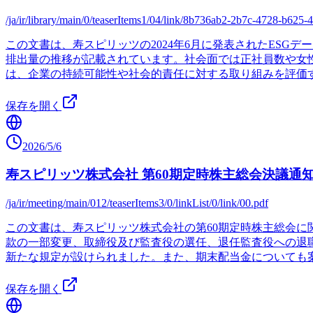
/ja/ir/library/main/0/teaserItems1/04/link/8b736ab2-2b7c-4728-b625
この文書は、寿スピリッツの2024年6月に発表されたES
排出量の推移が記載されています。社会面では正社員数や女
は、企業の持続可能性や社会的責任に対する取り組みを評価
保存を開く
2026/5/6
寿スピリッツ株式会社 第60期定時株主総会決議通
/ja/ir/meeting/main/012/teaserItems3/0/linkList/0/link/00.pdf
この文書は、寿スピリッツ株式会社の第60期定時株主総会に
款の一部変更、取締役及び監査役の選任、退任監査役への退
新たな規定が設けられました。また、期末配当金についても
保存を開く