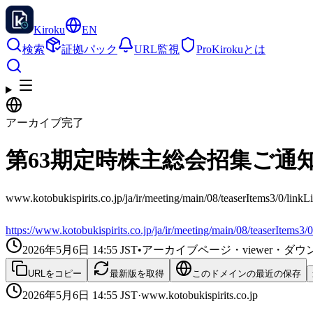
Kiroku
EN
検索
証拠パック
URL監視
Pro
Kirokuとは
アーカイブ完了
第63期定時株主総会招集ご通
www.kotobukispirits.co.jp/ja/ir/meeting/main/08/teaserI
https://www.kotobukispirits.co.jp/ja/ir/meeting/main/08/teaserItems3/0
2026年5月6日 14:55
JST
•
アーカイブページ・viewer・
URLをコピー
最新版を取得
このドメインの最近の保存
2026年5月6日 14:55
JST
·
www.kotobukispirits.co.jp