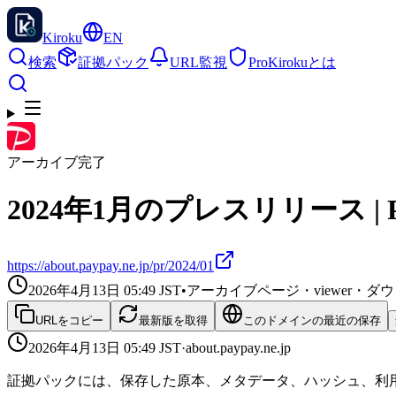
Kiroku
EN
検索
証拠パック
URL監視
Pro
Kirokuとは
アーカイブ完了
2024年1月のプレスリリース | 
https://about.paypay.ne.jp/pr/2024/01
2026年4月13日 05:49
JST
•
アーカイブページ・viewer・
URLをコピー
最新版を取得
このドメインの最近の保存
2026年4月13日 05:49
JST
·
about.paypay.ne.jp
証拠パックには、保存した原本、メタデータ、ハッシュ、利用