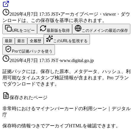
2026年4月7日 17:35
JST
•
アーカイブページ・viewer・ダウ
ンロードは、この保存版を基準に表示されます。
URLをコピー
最新版を取得
このドメインの最近の保存
最新
最古
全履歴
このURLを監視する
Proで証拠パックを使う
2026年4月7日 17:35
JST
·
www.digital.go.jp
証拠パックには、保存した原本、メタデータ、ハッシュ、利
用可能なタイムスタンプ検証情報が含まれます。Pro プラン
でダウンロードできます。
保存されたページ
非常時におけるマイナンバーカードの利用シーン｜デジタル
庁
保存時の情報つきでアーカイブHTMLを確認できます。