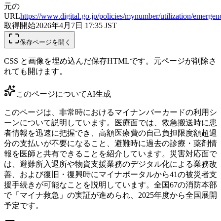
元の
URL
https://www.digital.go.jp/policies/mynumber/utilization/emergen
取得開始
2026年4月7日 17:35
JST
保存ページを開く
CSS と画像を埋め込んだ保存HTMLです。元ページが削除さ
れても開けます。
このページについて
AI生成
このページは、非常時におけるマイナンバーカードの利用シ
ーンについて説明しています。医療面では、救急搬送時に患
者情報を迅速に把握でき、高額医療費の自己負担限度額超過
分の支払いが不要になること、避難時に過去の診療・薬剤情
報を医師と共有できることを紹介しています。災害対応面で
は、避難所入退所や物資支援業務のデジタル化による業務改
善、および復旧・復興時にマイナポータルから41の被災者支
援手続きが可能なことを説明しています。全国67の消防本部
で「マイナ救急」の実証が進められ、2025年度から全国展開
予定です。