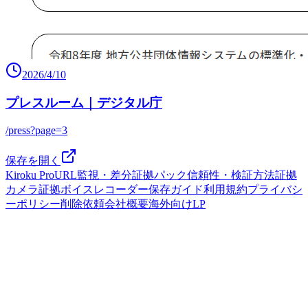
2026/4/10
プレスルーム｜デジタル庁
/press?page=3
保存を開く
Kiroku Pro
URL監視・差分
証拠パック
信頼性・検証方法
証拠
カメラ
証拠ボイスレコーダー
保存ガイド
利用規約
プライバシ
ーポリシー
削除依頼
会社概要
海外向けLP