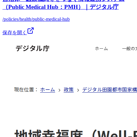
（Public Medical Hub：PMH）｜デジタル庁
/policies/health/public-medical-hub
保存を開く