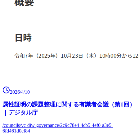
2026/4/10
属性証明の課題整理に関する有識者会議（第1回）
｜デジタル庁
/councils/vc-diw-governance/2c9c78e4-4cb5-4ef0-a3e5-
6fd461d0ef84