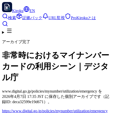
Kiroku
EN
検索
証拠パック
URL監視
Pro
Kirokuとは
アーカイブ完了
非常時におけるマイナンバー
カードの利用シーン｜デジタ
ル庁
www.digital.go.jp/policies/mynumber/utilization/emergency を
2026年4月7日 17:35 JST に保存した個別アーカイブです（記
録ID: deca32599e19d671）。
https://www.digital.go.jp/policies/mynumber/utilization/emergency