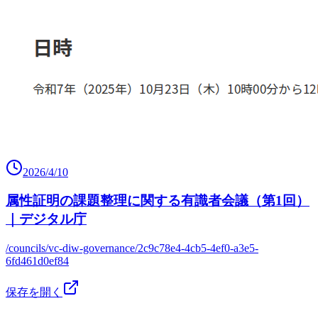
2026/4/10
属性証明の課題整理に関する有識者会議（第1回）
｜デジタル庁
/councils/vc-diw-governance/2c9c78e4-4cb5-4ef0-a3e5-
6fd461d0ef84
保存を開く