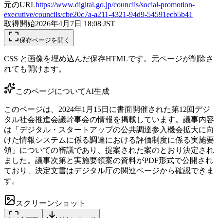
元のURL
https://www.digital.go.jp/councils/social-promotion-
executive/councils/cbe20c7a-a211-4321-94d9-54591ecb5b41
取得開始
2026年4月7日 18:08
JST
保存ページを開く
CSS と画像を埋め込んだ保存HTMLです。元ページが削除さ
れても開けます。
このページについて
AI生成
このページは、2024年1月15日に書面開催された第12回デジ
タル社会推進会議幹事会の情報を掲載しています。議事内容
は「デジタル・スタートアップの公共調達参入機会拡大に向
けた情報システムに係る調達における評価制度に係る実施要
領」についての審議であり、提案された案のとおり決定され
ました。議事次第と実施要領案の資料がPDF形式で公開され
ており、決定文書はデジタル庁の関連ページから確認できま
す。
スクリーンショット