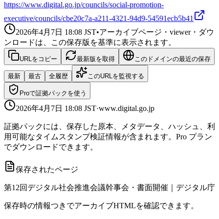
https://www.digital.go.jp/councils/social-promotion-
executive/councils/cbe20c7a-a211-4321-94d9-54591ecb5b41
2026年4月7日 18:08
JST
•
アーカイブページ・viewer・ダウ
ンロードは、この保存版を基準に表示されます。
URLをコピー
最新版を取得
このドメインの最近の保存
最新
最古
全履歴
このURLを監視する
Proで証拠パックを使う
2026年4月7日 18:08
JST
·
www.digital.go.jp
証拠パックには、保存した原本、メタデータ、ハッシュ、利
用可能なタイムスタンプ検証情報が含まれます。Pro プラン
でダウンロードできます。
保存されたページ
第12回デジタル社会推進会議幹事会・書面開催｜デジタル庁
保存時の情報つきでアーカイブHTMLを確認できます。