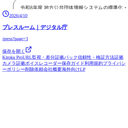
2026/4/10
プレスルーム｜デジタル庁
/press?page=3
保存を開く
Kiroku Pro
URL監視・差分
証拠パック
信頼性・検証方法
証拠
カメラ
証拠ボイスレコーダー
保存ガイド
利用規約
プライバシ
ーポリシー
削除依頼
会社概要
海外向けLP