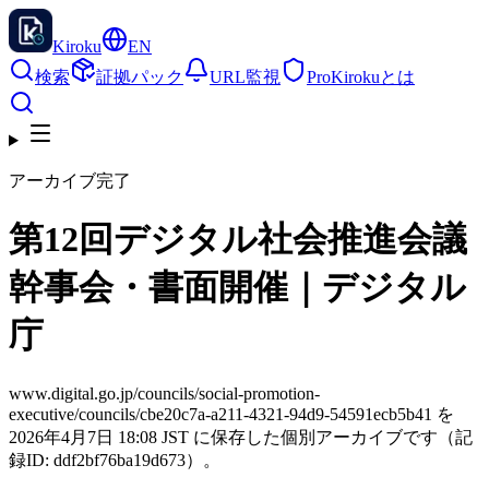
Kiroku
EN
検索
証拠パック
URL監視
Pro
Kirokuとは
アーカイブ完了
第12回デジタル社会推進会議
幹事会・書面開催｜デジタル
庁
www.digital.go.jp/councils/social-promotion-
executive/councils/cbe20c7a-a211-4321-94d9-54591ecb5b41 を
2026年4月7日 18:08 JST に保存した個別アーカイブです（記
録ID: ddf2bf76ba19d673）。