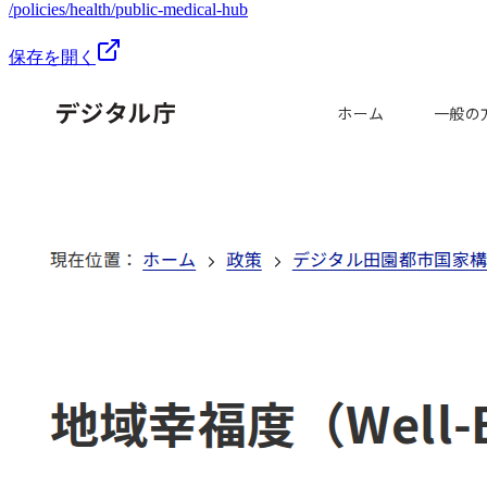
/policies/health/public-medical-hub
保存を開く