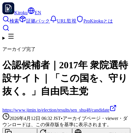
Kiroku
EN
検索
証拠パック
URL監視
Pro
Kirokuとは
アーカイブ完了
公認候補者｜2017年 衆院選特
設サイト｜「この国を、守り
抜く。」自由民主党
https://www.jimin.jp/election/results/sen_shu48/candidate
2026年4月12日 06:32
JST
•
アーカイブページ・viewer・ダ
ウンロードは、この保存版を基準に表示されます。