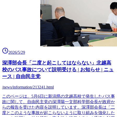
2026/5/29
深澤部会長「二度と起こしてはならない」北越高
校のバス事故について説明受ける | お知らせ | ニュ
ース | 自由民主党
/news/information/213241.html
このページは、5月6日に新潟県の北越高校で発生したバス事
故に関して、自由民主党の深澤陽一文部科学部会長が政府か
らの報告を受けた内容を説明しています。深澤部会長は「二
度とこのような事故が起こらないように取り組みを強化した