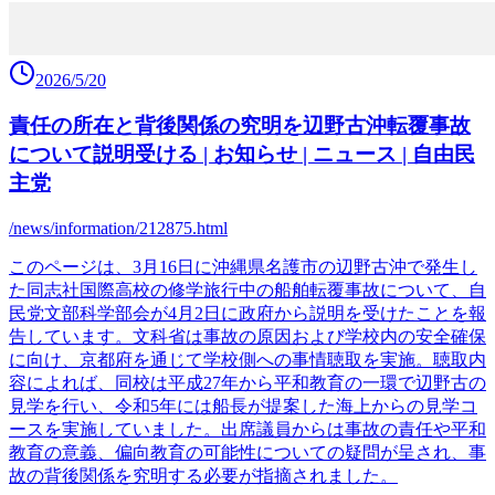
2026/5/20
責任の所在と背後関係の究明を辺野古沖転覆事故
について説明受ける | お知らせ | ニュース | 自由民
主党
/news/information/212875.html
このページは、3月16日に沖縄県名護市の辺野古沖で発生し
た同志社国際高校の修学旅行中の船舶転覆事故について、自
民党文部科学部会が4月2日に政府から説明を受けたことを報
告しています。文科省は事故の原因および学校内の安全確保
に向け、京都府を通じて学校側への事情聴取を実施。聴取内
容によれば、同校は平成27年から平和教育の一環で辺野古の
見学を行い、令和5年には船長が提案した海上からの見学コ
ースを実施していました。出席議員からは事故の責任や平和
教育の意義、偏向教育の可能性についての疑問が呈され、事
故の背後関係を究明する必要が指摘されました。