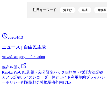
2026/4/13
ニュース | 自由民主党
/news?category=information
保存を開く
Kiroku Pro
URL監視・差分
証拠パック
信頼性・検証方法
証拠
カメラ
証拠ボイスレコーダー
保存ガイド
利用規約
プライバシ
ーポリシー
削除依頼
会社概要
海外向けLP