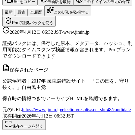
URLをコピー
最新版を取得
このドメインの最近の保存
最新
最古
全履歴
このURLを監視する
Proで証拠パックを使う
2026年4月12日 06:32
JST
·
www.jimin.jp
証拠パックには、保存した原本、メタデータ、ハッシュ、利
用可能なタイムスタンプ検証情報が含まれます。Pro プラン
でダウンロードできます。
保存されたページ
公認候補者｜2017年 衆院選特設サイト｜「この国を、守り
抜く。」自由民主党
保存時の情報つきでアーカイブHTMLを確認できます。
元のURL
https://www.jimin.jp/election/results/sen_shu48/candidate
取得開始
2026年4月12日 06:32
JST
保存ページを開く