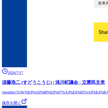
2026/7/17
須藤浩二 (すどうこうじ) | 浅川町議会 - 立憲民主党
/member/3196/%E9%A0%88%E8%97%A4%E6%B5%A9%E4%B
保存を開く