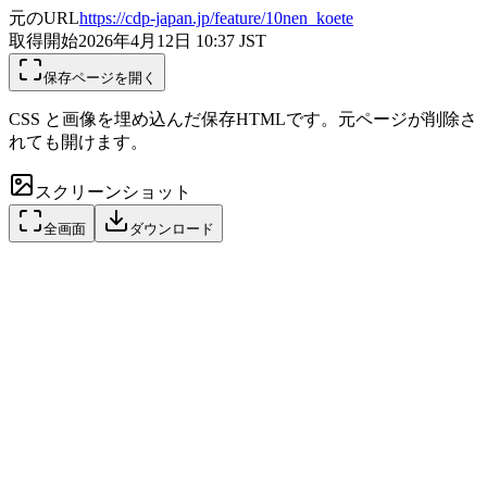
元のURL
https://cdp-japan.jp/feature/10nen_koete
取得開始
2026年4月12日 10:37
JST
保存ページを開く
CSS と画像を埋め込んだ保存HTMLです。元ページが削除さ
れても開けます。
スクリーンショット
全画面
ダウンロード