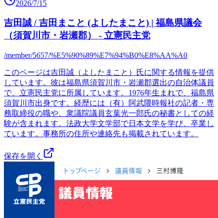
2026/7/15
吉田誠 / 吉田まこと (よしたまこと) | 福島県議会
（須賀川市・岩瀬郡） - 立憲民主党
/member/5657/%E5%90%89%E7%94%B0%E8%AA%A0
このページは吉田誠（よしたまこと）氏に関する情報を提供
しています。彼は福島県須賀川市・岩瀬郡選出の自治体議員
で、立憲民主党に所属しています。1976年生まれで、福島県
須賀川市出身です。経歴には（有）阿武隈時報社の記者・専
務取締役の職や、衆議院議員玄葉光一郎氏の秘書としての経
験が含まれます。法政大学文学部で日本文学を学び、卒業し
ています。事務所の住所や連絡先も掲載されています。
保存を開く