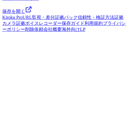
保存を開く
Kiroku Pro
URL監視・差分
証拠パック
信頼性・検証方法
証拠
カメラ
証拠ボイスレコーダー
保存ガイド
利用規約
プライバシ
ーポリシー
削除依頼
会社概要
海外向けLP