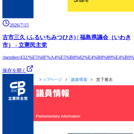
2026/7/15
古市三久 (ふるいちみつひさ) | 福島県議会（いわき
市） - 立憲民主党
/member/432/%E5%8F%A4%E5%B8%82%E4%B8%89%E4%B9%
保存を開く