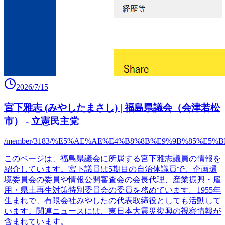
2026/7/15
宮下雅志 (みやしたまさし) | 福島県議会（会津若松
市） - 立憲民主党
/member/3183/%E5%AE%AE%E4%B8%8B%E9%9B%85%E5%B
このページは、福島県議会に所属する宮下雅志議員の情報を
紹介しています。宮下議員は5期目の自治体議員で、企画環
境委員会の委員や情報公開審査会の会長代理、産業振興・雇
用・県土再生対策特別委員会の委員を務めています。1955年
生まれで、有限会社みやしたの代表取締役としても活動して
います。関連ニュースには、東日本大震災復興の視察情報が
含まれています。