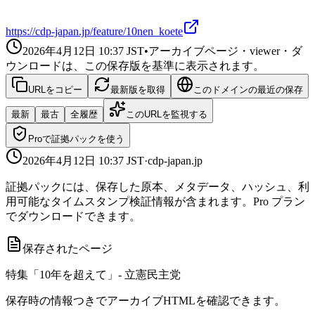
https://cdp-japan.jp/feature/10nen_koete
2026年4月12日 10:37
JST
•
アーカイブページ・viewer・ダ
ウンロードは、この保存版を基準に表示されます。
URLをコピー
最新版を取得
このドメインの最近の保存
最新
最古
全履歴
このURLを監視する
Proで証拠パックを使う
2026年4月12日 10:37
JST
·
cdp-japan.jp
証拠パックには、保存した原本、メタデータ、ハッシュ、利
用可能なタイムスタンプ検証情報が含まれます。Pro プラン
でダウンロードできます。
保存されたページ
特集「10年を超えて」- 立憲民主党
保存時の情報つきでアーカイブHTMLを確認できます。