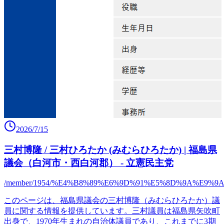
2026/7/15
三村博隆 / 三村ひろたか (みむらひろたか) | 福島県
議会（白河市・西白河郡） - 立憲民主党
/member/1954/%E4%B8%89%E6%9D%91%E5%8D%9A%E9%9
このページは、福島県議会の三村博隆（みむらひろたか）議
員に関する情報を提供しています。三村議員は福島県矢吹町
出身で、1970年生まれの自治体議員であり、これまでに3期