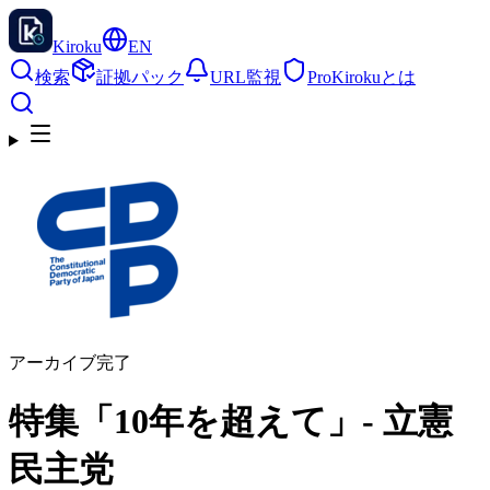
Kiroku
EN
検索
証拠パック
URL監視
Pro
Kirokuとは
アーカイブ完了
特集「10年を超えて」- 立憲
民主党