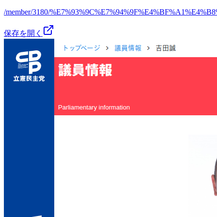
/member/3180/%E7%93%9C%E7%94%9F%E4%BF%A1%E4%B
保存を開く