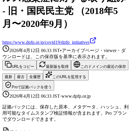
- 旧・国民民主党 （2018年5
月〜2020年9月）
https://www.dpfp.or.jp/covid19/dpfp_initiatives
2026年4月12日 06:33
JST
•
アーカイブページ・viewer・ダ
ウンロードは、この保存版を基準に表示されます。
URLをコピー
最新版を取得
このドメインの最近の保存
最新
最古
全履歴
このURLを監視する
Proで証拠パックを使う
2026年4月12日 06:33
JST
·
www.dpfp.or.jp
証拠パックには、保存した原本、メタデータ、ハッシュ、利
用可能なタイムスタンプ検証情報が含まれます。Pro プラン
でダウンロードできます。