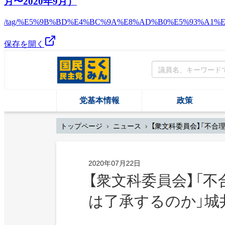
月〜2020年9月）
/tag/%E5%9B%BD%E4%BC%9A%E8%AD%B0%E5%93%A1%
保存を開く