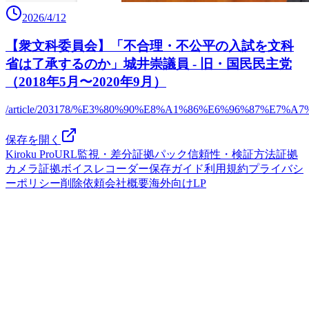
2026/4/12
【衆文科委員会】「不合理・不公平の入試を文科
省は了承するのか」城井崇議員 - 旧・国民民主党
（2018年5月〜2020年9月）
/article/203178/%E3%80%90%E8%A1%86%E6%96%87
保存を開く
Kiroku Pro
URL監視・差分
証拠パック
信頼性・検証方法
証拠
カメラ
証拠ボイスレコーダー
保存ガイド
利用規約
プライバシ
ーポリシー
削除依頼
会社概要
海外向けLP