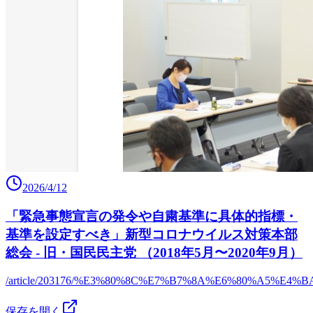
2026/4/12
「緊急事態宣言の発令や自粛基準に具体的指標・
基準を設定すべき」新型コロナウイルス対策本部
総会 - 旧・国民民主党 （2018年5月〜2020年9月）
/article/203176/%E3%80%8C%E7%B7%8A%E6%80%A
保存を開く