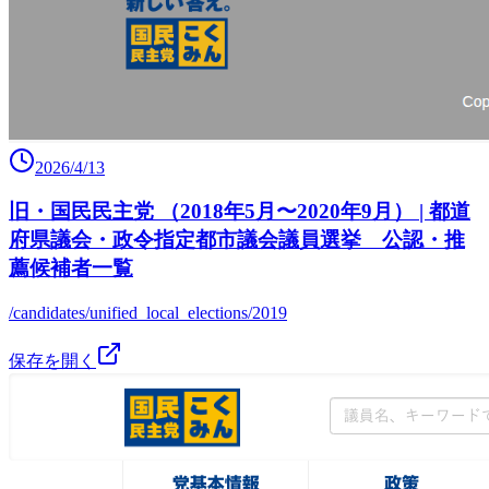
2026/4/13
旧・国民民主党 （2018年5月〜2020年9月） | 都道
府県議会・政令指定都市議会議員選挙 公認・推
薦候補者一覧
/candidates/unified_local_elections/2019
保存を開く